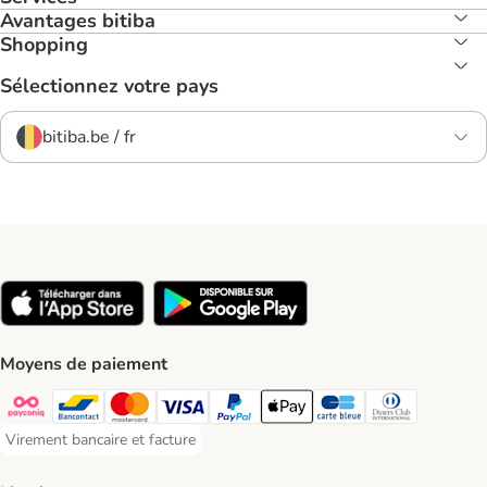
Avantages bitiba
Shopping
Sélectionnez votre pays
bitiba.be / fr
Moyens de paiement
Payconiq Payment Method
Bancontact Payment Method
Mastercard Payment Method
Visa Payment Method
Paypal Payment Method
Apple Pay Payment Method
Carte bleue Payment Met
Diners club Paym
Virement bancaire et facture
Virement bancaire et facture Payment Method