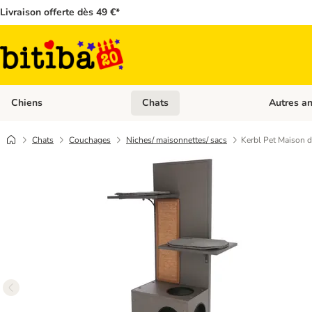
Livraison offerte dès 49 €*
Chiens
Chats
Autres a
Dérouler les catégories: Chiens
Dérouler les
Chats
Couchages
Niches/ maisonnettes/ sacs
Kerbl Pet Maison 