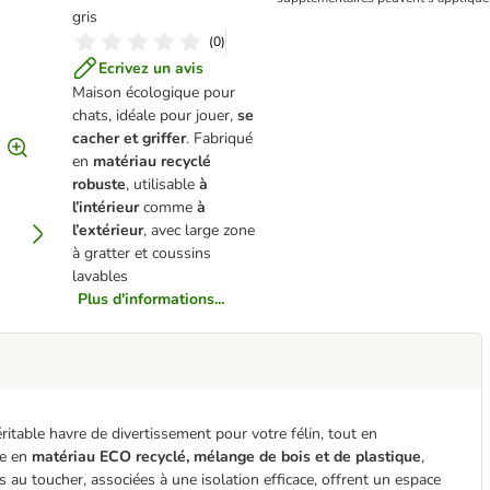
gris
(
0
)
Ecrivez un avis
Maison écologique pour
chats, idéale pour jouer,
se
cacher et griffer
. Fabriqué
en
matériau recyclé
robuste
, utilisable
à
l’intérieur
comme
à
l’extérieur
, avec large zone
à gratter et coussins
lavables
Plus d'informations...
itable havre de divertissement pour votre félin, tout en
ue en
matériau ECO recyclé, mélange de bois et de plastique
,
 au toucher, associées à une isolation efficace, offrent un espace