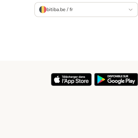
bitiba.be / fr