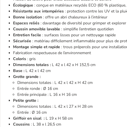
Écologique
: conçue en matériaux recyclés ECO (60 % plastique,
Résistante aux intempéries
: protection contre les UV et la plui
Bonne isolation
: offre un abri chaleureux à l’intérieur
Espaces reliés
: davantage de diversité pour grimper et explorer
Coussin amovible lavable
: simplifie l’entretien quotidien
Entretien facile
: surfaces lisses pour un nettoyage rapide
Sécurisée
: matériau difficilement inflammable pour plus de pro
Montage simple et rapide
: trous prépercés pour une installatio
Fabrication respectueuse de l’environnement
Coloris
: gris
Dimensions totales :
L 42 x l 42 x H 152,5 cm
Base :
L 42 x l 42 cm
Grotte grande :
Dimensions totales : L 42 x l 42 x H 42 cm
Entrée ronde : Ø 16 cm
Entrée principale : L 16 x H 16 cm
Petite grotte :
Dimensions totales : L 42 x l 27 x H 28 cm
Entrée : Ø 16 cm
Griffoir en sisal :
L 19 x H 58 cm
Coussins
: L 38 x l 26,5 cm