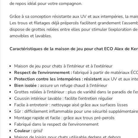
de repos idéal pour votre compagnon.
Grâce à sa conception résistante aux UV et aux intempéries, la m
Les trous et filetages déjà prépercés facilitent grandement l’assem
dispose de grottes reliées entre elles pour stimuler l’exploration d
amovibles et lavables.
Caractéristiques de la maison de jeu pour chat ECO Alex de Kerb
Maison de jeu pour chats à l'intérieur et à l'extérieur
Respect de l'environnement :
fabriqué à partir de matériaux ÉC
Protection contre les intempéries : résistant
aux UV et aux intem
Bien isolée :
assure un refuge chaud à l'intérieur
Grottes reliées à l'intérieur : plus de variété dans le paradis de l'
Coussin intérieur lavable : facilite l'entretien régulier
Facile à entretenir : nettoyage aisé grâce aux surfaces lisses
Sûr : difficilement inflammable pour une sécurité supplémentaire
Montage rapide et facile : grâce aux trous pré-percés
Fabriqué dans le respect de l'environnement
Couleur :
gris//
Maison de loisirs pour chats utilisable dedans et dehors