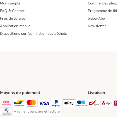
Mon compte
Commandez plus,
FAQ & Contact
Programme de fidé
Frais de livraison
bitiba-Abo
Application mobile
Newsletter
Dispositions sur l’élimination des déchets
Moyens de paiement
Livraison
Bpost Shi
DP
Payconiq Payment Method
Bancontact Payment Method
Mastercard Payment Method
Visa Payment Method
Paypal Payment Method
Apple Pay Payment Method
Carte bleue Payment Met
Virement bancaire et facture
Virement bancaire et facture Payment Method
Diners club Payment Method