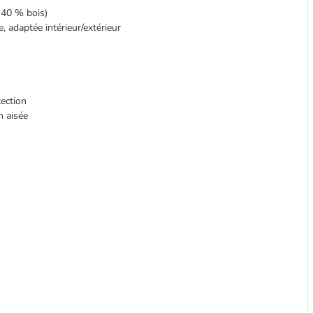
 40 % bois)
e, adaptée intérieur/extérieur
tection
n aisée