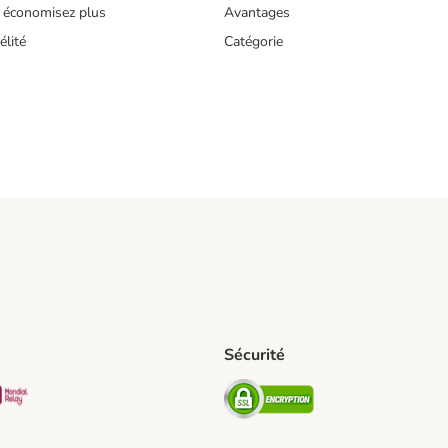
 économisez plus
Avantages
lité
Catégorie
Sécurité
pping Method
D Shipping Method
Mondial relay Shipping Method
Security
hod