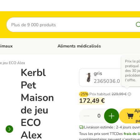
Rechercher
nimaux
Aliments médicalisés
 catégories: Chats
Dérouler les catégories: Autres animaux
Prix le p
de jeu ECO Alex
pratiqué
Kerbl
des 30 j
gris
précéden
l'offre.
2365036.0
Pet
Maison
-25%
Prix habituel
229,99 €
172,49 €
de jeu
Aj
ECO
pa
Livraison estimée : 2-4 jours ouvr
Alex
Tous les prix sont TTC
Des
frais de l
supplémentaires peuvent s’applique