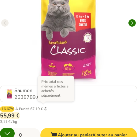
Prix total des
mêmes articles si
Saumon
achetés
séparément
2638789.0
-16.67%
À l'unité
67,19 €
55,99 €
3,11 € / kg
Ajouter au panier
Ajouter au panier