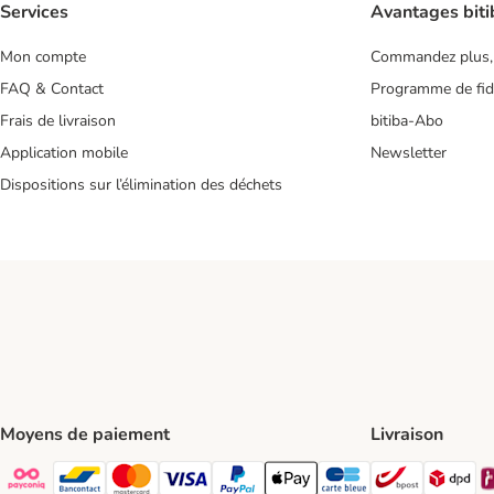
Services
Avantages biti
Mon compte
Commandez plus,
FAQ & Contact
Programme de fidé
Frais de livraison
bitiba-Abo
Application mobile
Newsletter
Dispositions sur l’élimination des déchets
Moyens de paiement
Livraison
Bpost Shi
DP
Payconiq Payment Method
Bancontact Payment Method
Mastercard Payment Method
Visa Payment Method
Paypal Payment Method
Apple Pay Payment Method
Carte bleue Payment Met