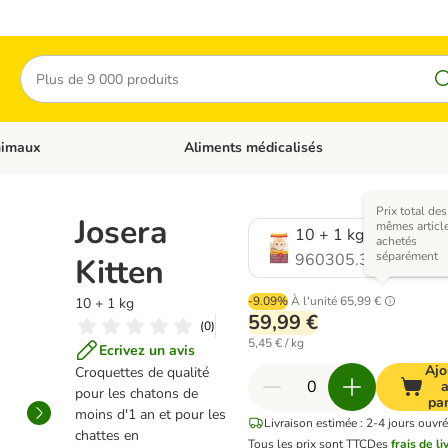
Rechercher
nimaux
Aliments médicalisés
 catégories: Chats
Dérouler les catégories: Autres animaux
Prix total des
Josera
mêmes article
10 + 1 kg
achetés
séparément
960305.3
Kitten
-9.09%
À l'unité
65,99 €
10 + 1 kg
59,99 €
(
0
)
5,45 € / kg
Ecrivez un avis
Ajo
Croquettes de qualité
pour les chatons de
pa
moins d'1 an et pour les
Livraison estimée : 2-4 jours ouvré
chattes en
Tous les prix sont TTC
Des
frais de li