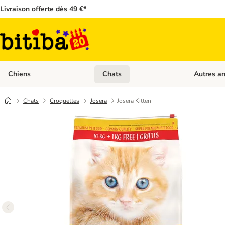
Livraison offerte dès 49 €*
Chiens
Chats
Autres a
Dérouler les catégories: Chiens
Dérouler les
Chats
Croquettes
Josera
Josera Kitten