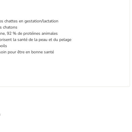
es chattes en gestation/lactation
es chatons
aine, 92 % de protéines animales
orisent la santé de la peau et du pelage
oils
esoin pour être en bonne santé
s