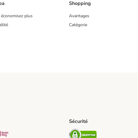
ba
Shopping
 économisez plus
Avantages
lité
Catégorie
Sécurité
pping Method
D Shipping Method
Mondial relay Shipping Method
Security
hod