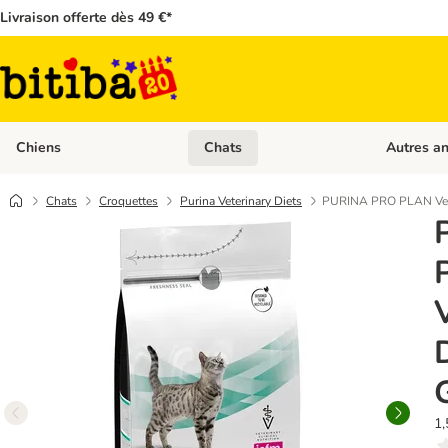
Livraison offerte dès 49 €*
Chiens
Chats
Autres a
Dérouler les catégories: Chiens
Dérouler les
Chats
Croquettes
Purina Veterinary Diets
PURINA PRO PLAN Veter
1,