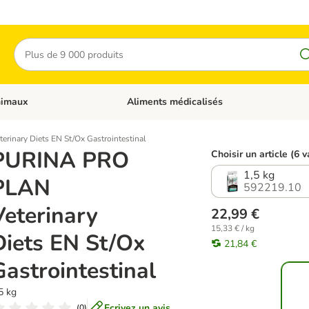
Rechercher
nimaux
Aliments médicalisés
 catégories: Chats
Dérouler les catégories: Autres animaux
inary Diets EN St/Ox Gastrointestinal
PURINA PRO
Choisir un article (6 v
1,5 kg
PLAN
592219.10
Veterinary
22,99 €
15,33 € / kg
Diets EN St/Ox
21,84 €
Gastrointestinal
5 kg
Ecrivez un avis
(
0
)