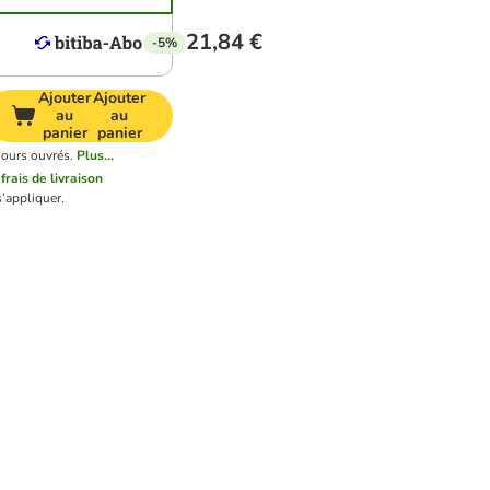
21,84 €
-5%
Ajouter
Ajouter
au
au
panier
panier
jours ouvrés.
Plus...
s
frais de livraison
’appliquer.