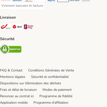
Payconiq Payment Method
Bancontact Payment Method
Mastercard Payment Method
Visa Payment Method
Paypal Payment Method
Apple Pay Payment Method
Carte bleue Payment Met
Diners club Paym
Virement bancaire et facture
Virement bancaire et facture Payment Method
Livraison
Bpost Shipping Method
DPD Shipping Method
Mondial relay Shipping Method
Sécurité
Security
FAQ & Contact
Conditions Générales de Vente
Mentions légales
Sécurité et confidentialité
Dispositions sur l’élimination des déchets
Frais et délai de livraison
Modes de paiement
Renoncer au contrat ici
Programme de fidélité
Application mobile
Programme d'affiliation