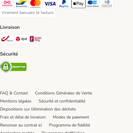
Payconiq Payment Method
Bancontact Payment Method
Mastercard Payment Method
Visa Payment Method
Paypal Payment Method
Apple Pay Payment Method
Carte bleue Payment Met
Diners club Paym
Virement bancaire et facture
Virement bancaire et facture Payment Method
Livraison
Bpost Shipping Method
DPD Shipping Method
Mondial relay Shipping Method
Sécurité
Security
FAQ & Contact
Conditions Générales de Vente
Mentions légales
Sécurité et confidentialité
Dispositions sur l’élimination des déchets
Frais et délai de livraison
Modes de paiement
Renoncer au contrat ici
Programme de fidélité