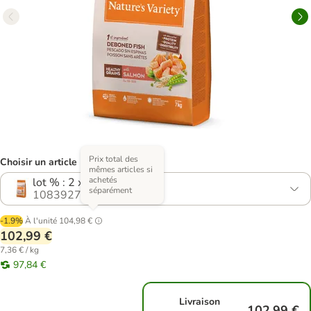
Prix total des
Choisir un article (4 variantes)
mêmes articles si
achetés
lot % : 2 x 7 kg
séparément
1083927.1
-1.9%
À l'unité
104,98 €
102,99 €
7,36 € / kg
97,84 €
Livraison
102,99 €