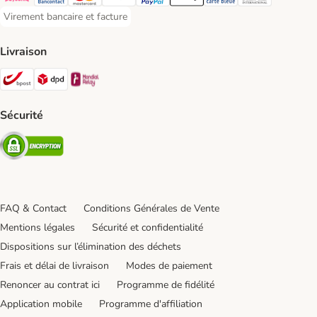
Payconiq Payment Method
Bancontact Payment Method
Mastercard Payment Method
Visa Payment Method
Paypal Payment Method
Apple Pay Payment Method
Carte bleue Payment Met
Diners club Paym
Virement bancaire et facture
Virement bancaire et facture Payment Method
Livraison
Bpost Shipping Method
DPD Shipping Method
Mondial relay Shipping Method
Sécurité
Security
FAQ & Contact
Conditions Générales de Vente
Mentions légales
Sécurité et confidentialité
Dispositions sur l’élimination des déchets
Frais et délai de livraison
Modes de paiement
Renoncer au contrat ici
Programme de fidélité
Application mobile
Programme d'affiliation