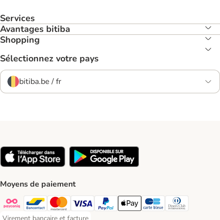
Services
Avantages bitiba
Shopping
Sélectionnez votre pays
bitiba.be / fr
Moyens de paiement
Payconiq Payment Method
Bancontact Payment Method
Mastercard Payment Method
Visa Payment Method
Paypal Payment Method
Apple Pay Payment Method
Carte bleue Payment Met
Diners club Paym
Virement bancaire et facture