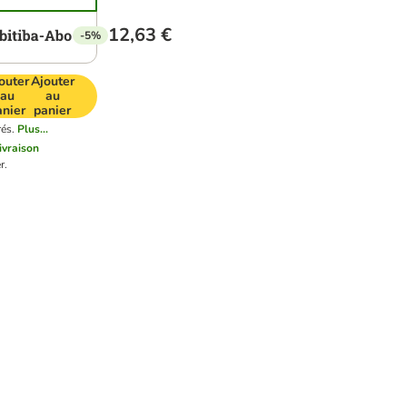
12,63 €
-5%
outer
Ajouter
au
au
anier
panier
rés.
Plus...
livraison
r.