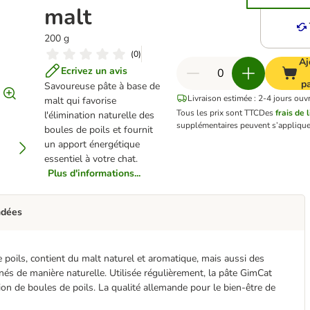
malt
200 g
(
0
)
Aj
Ecrivez un avis
p
Savoureuse pâte à base de
Livraison estimée : 2-4 jours ouv
malt qui favorise
Tous les prix sont TTC
Des
frais de 
l'élimination naturelle des
supplémentaires peuvent s’applique
boules de poils et fournit
un apport énergétique
essentiel à votre chat.
Plus d'informations...
ndées
poils, contient du malt naturel et aromatique, mais aussi des
minés de manière naturelle. Utilisée régulièrement, la pâte GimCat
on de boules de poils. La qualité allemande pour le bien-être de