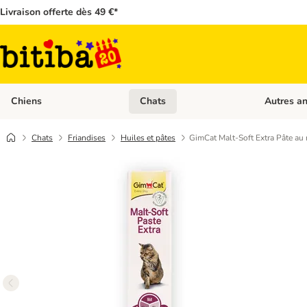
Livraison offerte dès 49 €*
Chiens
Chats
Autres a
Dérouler les catégories: Chiens
Dérouler les
Chats
Friandises
Huiles et pâtes
GimCat Malt-Soft Extra Pâte au 