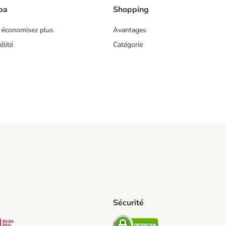
ba
Shopping
 économisez plus
Avantages
lité
Catégorie
Sécurité
pping Method
D Shipping Method
Mondial relay Shipping Method
Security