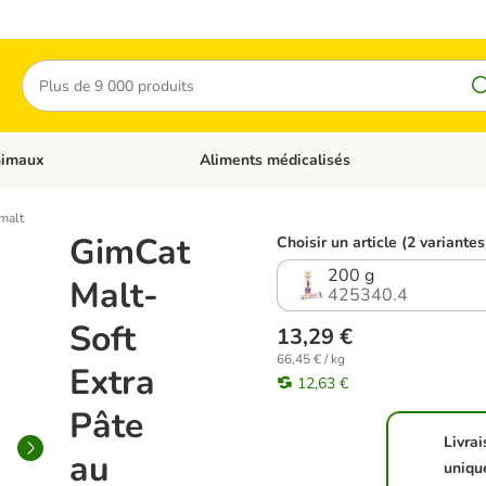
Rechercher
nimaux
Aliments médicalisés
 catégories: Chats
Dérouler les catégories: Autres animaux
malt
GimCat
Choisir un article (2 variantes
200 g
Malt-
425340.4
Soft
13,29 €
66,45 € / kg
Extra
12,63 €
Pâte
Livra
au
uniqu