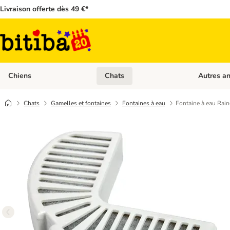
Livraison offerte dès 49 €*
Chiens
Chats
Autres a
Dérouler les catégories: Chiens
Dérouler les
Chats
Gamelles et fontaines
Fontaines à eau
Fontaine à eau Rain