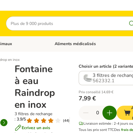
Rechercher
nimaux
Aliments médicalisés
 catégories: Chats
Dérouler les catégories: Autres animaux
drop en inox
Fontaine
Choisir un article (2 variant
3 filtres de rechan
à eau
562332.1
Raindrop
Prix conseillé 14,69 €
7,99 €
en inox
3 filtres de rechange
: 3.9/5
(
44
)
Livraison estimée : 2-4 jours ou
Ecrivez un avis
Tous les prix sont TTC
Des
frais d