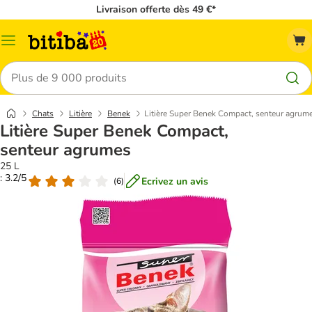
Livraison offerte dès 49 €*
Menu
Rechercher
Chats
Litière
Benek
Litière Super Benek Compact, senteur agrum
Litière Super Benek Compact,
senteur agrumes
25 L
: 3.2/5
Ecrivez un avis
(
6
)