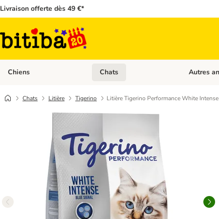
Livraison offerte dès 49 €*
Chiens
Chats
Autres a
Dérouler les catégories: Chiens
Dérouler les
Chats
Litière
Tigerino
Litière Tigerino Performance White Intense