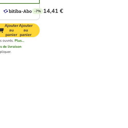
14,41 €
-7%
Ajouter
Ajouter
au
au
panier
panier
rs ouvrés.
Plus...
is de livraison
pliquer.