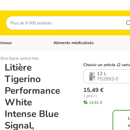
Rechercher
nimaux
Aliments médicalisés
 catégories: Chats
Dérouler les catégories: Autres animaux
 Blue Signal, parfum frais
Litière
Choisir un article (2 vari
12 L
Tigerino
702893.0
Performance
15,49 €
1,29 € / l
White
14,41 €
Intense Blue
L
Signal,