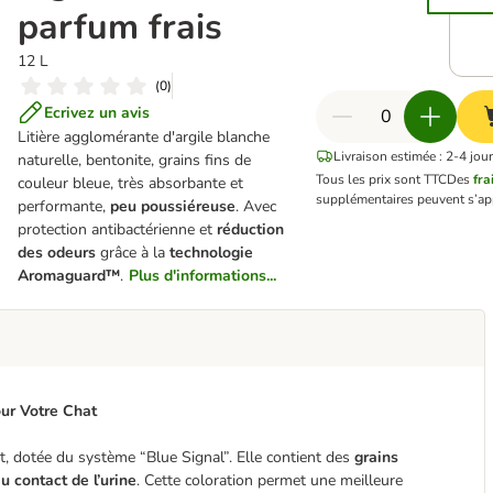
parfum frais
12 L
(
0
)
Ecrivez un avis
Litière agglomérante d'argile blanche
Livraison estimée : 2-4 jou
naturelle, bentonite, grains fins de
Tous les prix sont TTC
Des
fra
couleur bleue, très absorbante et
supplémentaires peuvent s’ap
performante,
peu poussiéreuse
. Avec
protection antibactérienne et
réduction
des odeurs
grâce à la
technologie
Aromaguard™
.
Plus d'informations...
our Votre Chat
at, dotée du système “Blue Signal”. Elle contient des
grains
u contact de l’urine
. Cette coloration permet une meilleure