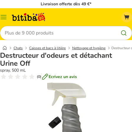
Livraison offerte dès 49 €*
Menu
Rechercher
Chats
Caisses et bacs à litière
Nettoyage et hygiène
Destructeur 
Destructeur d'odeurs et détachant
Urine Off
spray, 500 mL
Ecrivez un avis
(
0
)