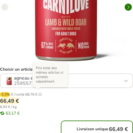
Prix total des
Choisir un article (3 variantes)
mêmes articles si
achetés
agneau et sanglier
séparément
2595572.1
-3.3%
À l'unité
68,76 €
66,49 €
6,93 € / kg
63,17 €
66,49 €
Livraison unique