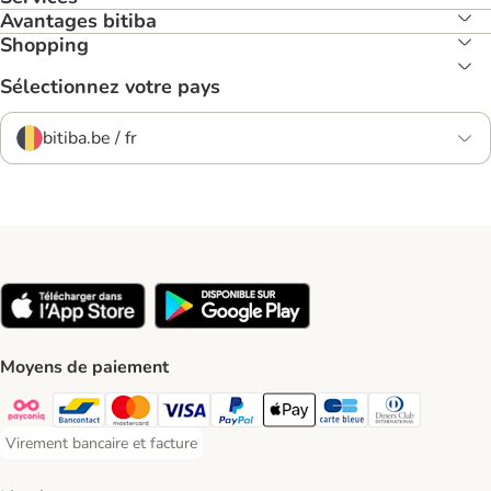
Avantages bitiba
Shopping
Sélectionnez votre pays
bitiba.be / fr
Moyens de paiement
Payconiq Payment Method
Bancontact Payment Method
Mastercard Payment Method
Visa Payment Method
Paypal Payment Method
Apple Pay Payment Method
Carte bleue Payment Met
Diners club Paym
Virement bancaire et facture
Virement bancaire et facture Payment Method