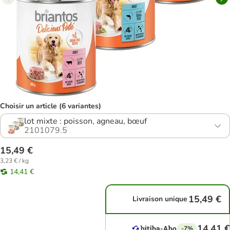
Choisir un article (6 variantes)
lot mixte : poisson, agneau, bœuf
2101079.5
15,49 €
3,23 € / kg
14,41 €
15,49 €
Livraison unique
14,41 €
-7%