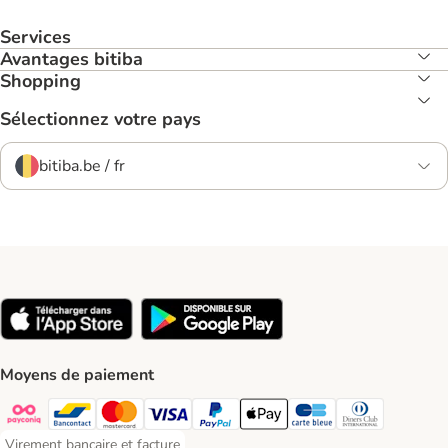
Services
Avantages bitiba
Shopping
Sélectionnez votre pays
bitiba.be / fr
Moyens de paiement
Payconiq Payment Method
Bancontact Payment Method
Mastercard Payment Method
Visa Payment Method
Paypal Payment Method
Apple Pay Payment Method
Carte bleue Payment Met
Diners club Paym
Virement bancaire et facture