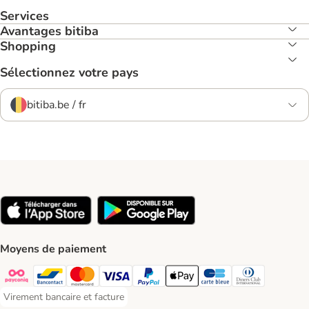
Services
Avantages bitiba
Shopping
Sélectionnez votre pays
bitiba.be / fr
Moyens de paiement
Payconiq Payment Method
Bancontact Payment Method
Mastercard Payment Method
Visa Payment Method
Paypal Payment Method
Apple Pay Payment Method
Carte bleue Payment Met
Diners club Paym
Virement bancaire et facture
Virement bancaire et facture Payment Method