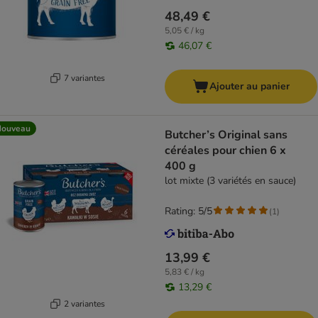
48,49 €
5,05 € / kg
46,07 €
7 variantes
Ajouter au panier
Nouveau
Butcher’s Original sans
céréales pour chien 6 x
400 g
lot mixte (3 variétés en sauce)
Rating: 5/5
(
1
)
13,99 €
5,83 € / kg
13,29 €
2 variantes