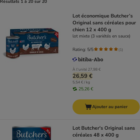
Résultats 1 à 20 sur 20
Lot économique Butcher’s
Original sans céréales pour
chien 12 x 400 g
lot mixte (3 variétés en sauce)
Rating: 5/5
(
1
)
À l'unité
27,98 €
26,59 €
5,54 € / kg
25,26 €
Ajouter au panier
Lot Butcher's Original sans
céréales 48 x 400 g