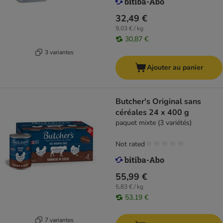
32,49 €
9,03 € / kg
30,87 €
3 variantes
Ajouter au panier
Butcher's Original sans
céréales 24 x 400 g
paquet mixte (3 variétés)
Not rated
55,99 €
5,83 € / kg
53,19 €
7 variantes