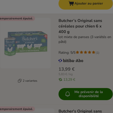
Ajouter au panier
emporairement épuisé.
Butcher’s Original sans
céréales pour chien 6 x
400 g
lot mixte de panses (3 variétés en
pâté)
Rating: 5/5
(
1
)
13,99 €
5,83 € / kg
13,29 €
2 variantes
Me prévenir de la
disponibilité
emporairement épuisé.
Butcher's Original sans