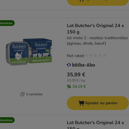
Nouveau
Lot Butcher's Original 24 x
150 g
lot mixte 2 : recettes traditionelles
(agneau, dinde, bœuf)
Not rated
35,99 €
10,00 € / kg
34,19 €
3 variantes
Ajouter au panier
Nouveau
Lot Butcher's Original 24 x