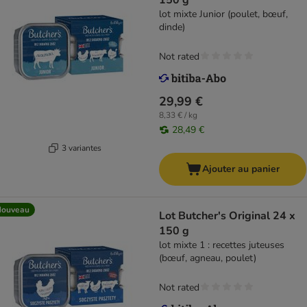
150 g
lot mixte Junior (poulet, bœuf,
dinde)
Not rated
29,99 €
8,33 € / kg
28,49 €
3 variantes
Ajouter au panier
Nouveau
Lot Butcher's Original 24 x
150 g
lot mixte 1 : recettes juteuses
(bœuf, agneau, poulet)
Not rated