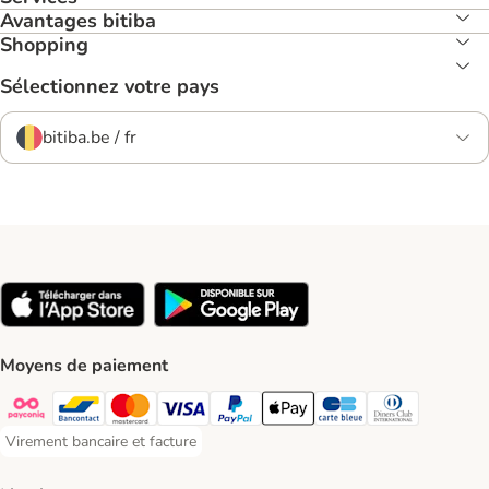
Avantages bitiba
Shopping
Sélectionnez votre pays
bitiba.be / fr
Moyens de paiement
Payconiq Payment Method
Bancontact Payment Method
Mastercard Payment Method
Visa Payment Method
Paypal Payment Method
Apple Pay Payment Method
Carte bleue Payment Met
Diners club Paym
Virement bancaire et facture
Virement bancaire et facture Payment Method