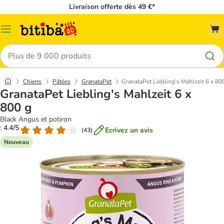
Livraison offerte dès 49 €*
Menu
Rechercher
Chiens
Pâtées
GranataPet
GranataPet Liebling's Mahlzeit 6 x 80
GranataPet Liebling's Mahlzeit 6 x
800 g
Black Angus et potiron
: 4.4/5
Ecrivez un avis
(
43
)
Nouveau