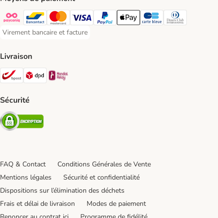
Payconiq Payment Method
Bancontact Payment Method
Mastercard Payment Method
Visa Payment Method
Paypal Payment Method
Apple Pay Payment Method
Carte bleue Payment Met
Diners club Paym
Virement bancaire et facture
Virement bancaire et facture Payment Method
Livraison
Bpost Shipping Method
DPD Shipping Method
Mondial relay Shipping Method
Sécurité
Security
FAQ & Contact
Conditions Générales de Vente
Mentions légales
Sécurité et confidentialité
Dispositions sur l’élimination des déchets
Frais et délai de livraison
Modes de paiement
Renoncer au contrat ici
Programme de fidélité