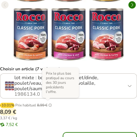
Choisir un article (7 variantes)
Prix le plus bas
lot mixte : bœuf/agneau, poulet/dinde,
pratiqué au cours
poulet/veau, bœuf/cœurs de volaille,
des 30 jours
précédents
poulet/saumon, bœuf/poulet
l'offre.
1986134.0
-10.01%
Prix habituel
8,99 €
8,09 €
3,37 € / kg
7,52 €