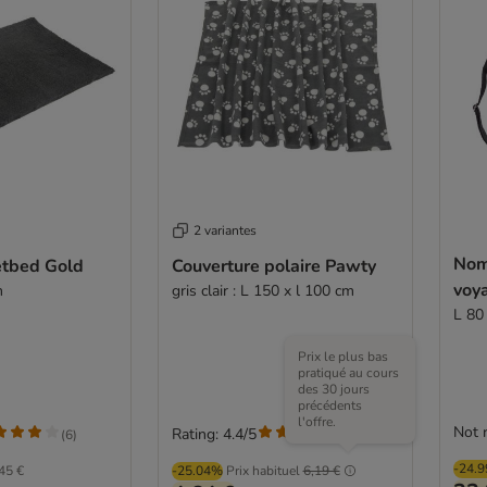
2 variantes
Nom
etbed Gold
Couverture polaire Pawty
voy
m
gris clair : L 150 x l 100 cm
L 80
Prix le plus bas
pratiqué au cours
des 30 jours
précédents
l'offre.
Not 
Rating: 4.4/5
(
6
)
(
63
)
-24.
45 €
-25.04%
Prix habituel
6,19 €