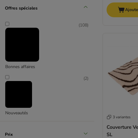
Moyen 11-25 kg
Offres spéciales
Ajoute
(
17
)
(
108
)
Grand 26-44 kg
Bonnes affaires
(
8
)
(
2
)
Nouveautés
Très grand > 45 kg
3 variantes
Couverture V
SL
Prix