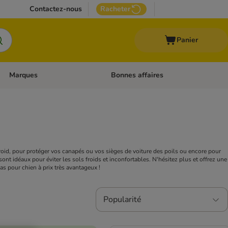
Contactez-nous
Racheter
Panier
Marques
Bonnes affaires
Dérouler les catégories: Aliments médicalisés
Dérouler les catégories: Marques
froid, pour protéger vos canapés ou vos sièges de voiture des poils ou encore pour
ont idéaux pour éviter les sols froids et inconfortables. N'hésitez plus et offrez une
as pour chien à prix très avantageux !
Popularité