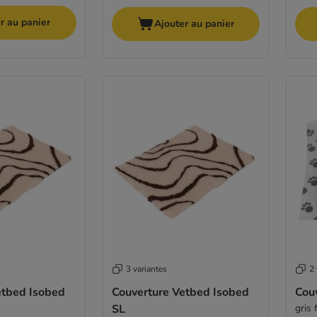
r au panier
Ajouter au panier
3 variantes
2 
etbed Isobed
Couverture Vetbed Isobed
Cou
SL
gris 