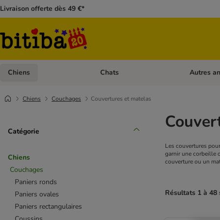
Livraison offerte dès 49 €*
Chiens
Chats
Autres a
Dérouler les catégories: Chiens
Dérouler les
Chiens
Couchages
Couvertures et matelas
Couvert
Catégorie
Les couvertures pour
garnir une corbeille 
Chiens
couverture ou un mate
Couchages
Paniers ronds
Résultats 1 à 48 
Paniers ovales
Paniers rectangulaires
Coussins