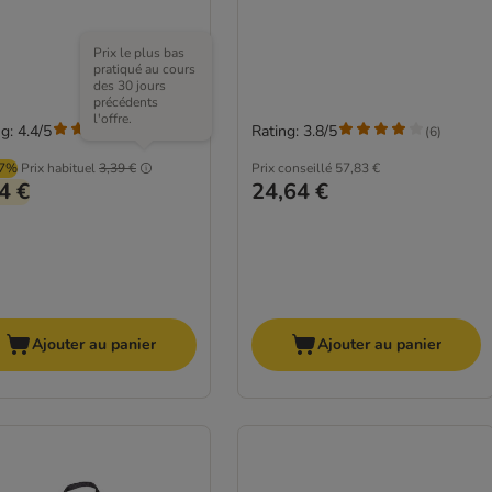
Prix le plus bas
pratiqué au cours
des 30 jours
précédents
l'offre.
g: 4.4/5
Rating: 3.8/5
(
63
)
(
6
)
07%
Prix habituel
3,39 €
Prix conseillé
57,83 €
4 €
24,64 €
Ajouter au panier
Ajouter au panier