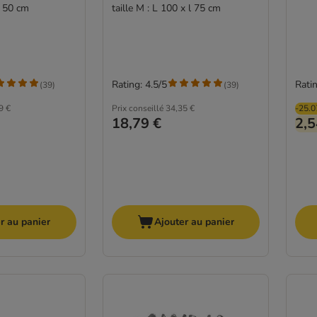
 l 50 cm
taille M : L 100 x l 75 cm
Rating: 4.5/5
Ratin
(
39
)
(
39
)
9 €
Prix conseillé
34,35 €
-25.
18,79 €
2,5
r au panier
Ajouter au panier