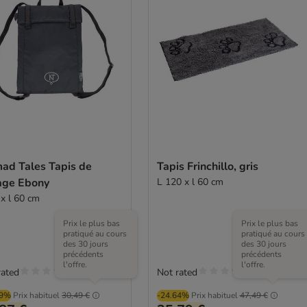
ad Tales Tapis de
Tapis Frinchillo, gris
age Ebony
L 120 x l 60 cm
 x l 60 cm
Prix le plus bas
Prix le plus bas
pratiqué au cours
pratiqué au cours
des 30 jours
des 30 jours
précédents
précédents
l'offre.
l'offre.
rated
Not rated
99%
Prix habituel
30,49 €
-24.64%
Prix habituel
47,49 €