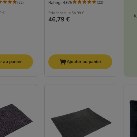
Rating: 4.6/5
(
22
)
(
22
)
9 €
Prix conseillé
54,99 €
J
46,79 €
r au panier
Ajouter au panier