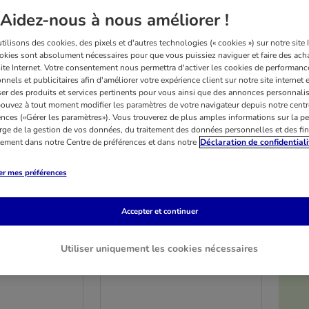
Aidez-nous à nous améliorer !
ilisons des cookies, des pixels et d'autres technologies (« cookies ») sur notre site I
okies sont absolument nécessaires pour que vous puissiez naviguer et faire des acha
site Internet. Votre consentement nous permettra d'activer les cookies de performanc
nnels et publicitaires afin d'améliorer votre expérience client sur notre site internet 
er des produits et services pertinents pour vous ainsi que des annonces personnalis
ouvez à tout moment modifier les paramètres de votre navigateur depuis notre centr
ences («Gérer les paramètres»). Vous trouverez de plus amples informations sur la p
rge de la gestion de vos données, du traitement des données personnelles et des fin
itement dans notre Centre de préférences et dans notre
Déclaration de confidentiali
er mes préférences
3 variantes
opédique Pawz
Matelas orthopédique Pawz
Accepter et continuer
ora
& Pepper Aurora
 l 55 x H 5 cm
taille XL : L 120 x l 85 x H 5 cm
Utiliser uniquement les cookies nécessaires