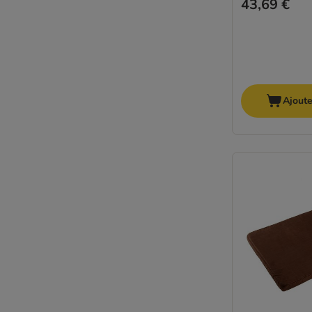
43,69 €
Ajoute