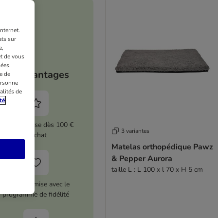
nternet.
ts sur
e,
et de vous
ées.
Vos avantages
e de
ersonne
alités de
té
5 % de remise dès 100 €
3 variantes
d'achat
Matelas orthopédique Pawz
& Pepper Aurora
taille L : L 100 x l 70 x H 5 cm
12 € de remise avec le
programme de fidélité