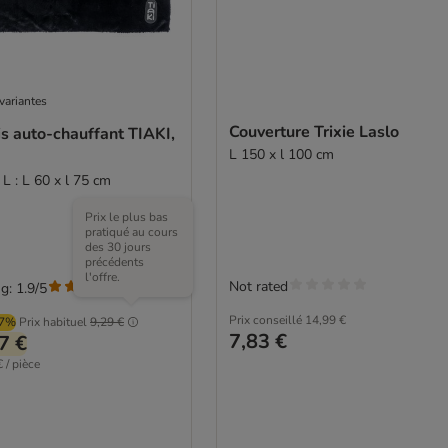
variantes
Couverture Trixie Laslo
s auto-chauffant TIAKI,
L 150 x l 100 cm
e L : L 60 x l 75 cm
Prix le plus bas
pratiqué au cours
des 30 jours
précédents
l'offre.
Not rated
g: 1.9/5
(
7
)
Prix conseillé
14,99 €
97%
Prix habituel
9,29 €
7,83 €
7 €
 / pièce