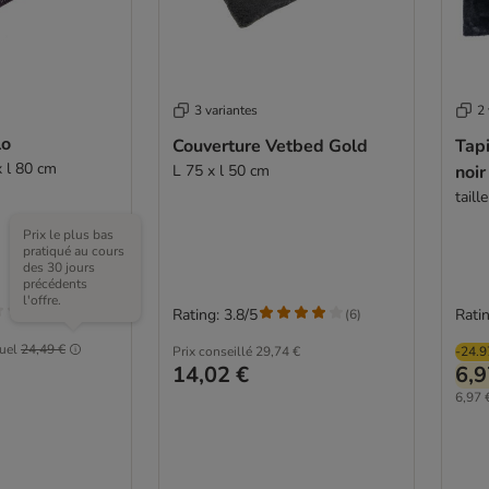
3 variantes
2 
lo
Couverture Vetbed Gold
Tapi
x l 80 cm
L 75 x l 50 cm
noir
taill
Prix le plus bas
pratiqué au cours
des 30 jours
précédents
l'offre.
Rating: 3.8/5
Ratin
(
6
)
tuel
24,49 €
Prix conseillé
29,74 €
-24.
14,02 €
6,9
6,97 €