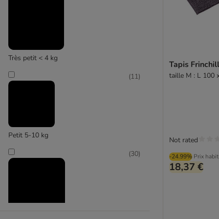
(
4
)
Très petit < 4 kg
Tapis Frinchil
taille M : L 100 
Modern Living
(
11
)
Petit 5-10 kg
Not rated
(
30
)
-24.99%
Prix habi
18,37 €