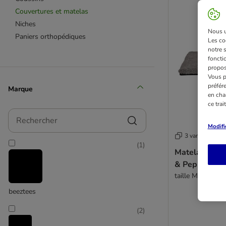
Couvertures et matelas
Niches
Nous ut
Paniers orthopédiques
Les co
notre 
fonctio
propos
Vous p
préfér
Marque
en cha
ce tra
Rechercher
Modifi
3 variantes
(
1
)
Matelas orth
& Pepper Aur
taille M : L 80 x
beeztees
(
2
)