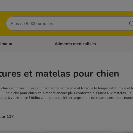
Rechercher
nimaux
Aliments médicalisés
 catégories: Chats
Dérouler les catégories: Autres animaux
ures et matelas pour chien
 chien sont très utiles pour réchauffer votre animal lorsque le temps est humide et 
ou une niche pour chien et la rendre encore plus confortable. Quant aux matelas, ils s
las à votre chien ! bitiba vous propose ici un large choix de couvertures et de matel
sur 117