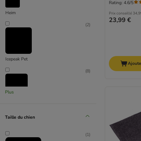
Rating: 4.6/5
Heim
Prix conseillé
34,9
23,99 €
(
2
)
Icepeak Pet
Ajoute
(
8
)
Plus
Kerbl Pet
(
1
)
Taille du chien
(
1
)
KONG