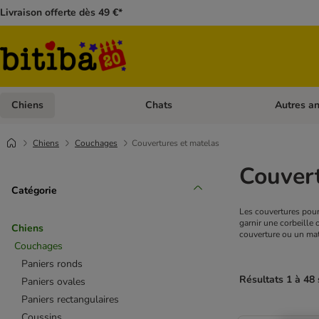
Livraison offerte dès 49 €*
Chiens
Chats
Autres a
Dérouler les catégories: Chiens
Dérouler les
Chiens
Couchages
Couvertures et matelas
Couvert
Catégorie
Les couvertures pour
garnir une corbeille 
Chiens
couverture ou un mate
Couchages
Paniers ronds
Résultats 1 à 48 
Paniers ovales
Paniers rectangulaires
Coussins