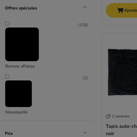
Moyen 11-25 kg
Offres spéciales
Ajoute
(
17
)
(
108
)
Grand 26-44 kg
Bonnes affaires
(
8
)
(
2
)
Nouveautés
Très grand > 45 kg
2 variantes
Tapis auto-ch
noir
Prix