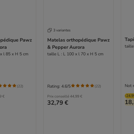
3 variantes
Tapi
opédique Pawz
Matelas orthopédique Pawz
taill
ora
& Pepper Aurora
 x l 85 x H 5 cm
taille L : L 100 x l 70 x H 5 cm
Not 
Rating: 4.6/5
(
22
)
(
22
)
-24.
9 €
Prix conseillé
44,99 €
18,
32,79 €