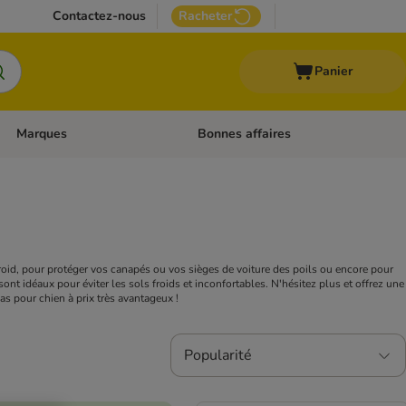
Contactez-nous
Racheter
Panier
Marques
Bonnes affaires
Dérouler les catégories: Aliments médicalisés
Dérouler les catégories: Marques
froid, pour protéger vos canapés ou vos sièges de voiture des poils ou encore pour
ont idéaux pour éviter les sols froids et inconfortables. N'hésitez plus et offrez une
as pour chien à prix très avantageux !
Popularité