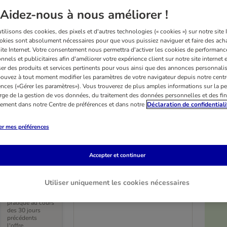
Aidez-nous à nous améliorer !
ilisons des cookies, des pixels et d'autres technologies (« cookies ») sur notre site I
okies sont absolument nécessaires pour que vous puissiez naviguer et faire des acha
site Internet. Votre consentement nous permettra d'activer les cookies de performanc
nnels et publicitaires afin d'améliorer votre expérience client sur notre site internet 
er des produits et services pertinents pour vous ainsi que des annonces personnalis
ouvez à tout moment modifier les paramètres de votre navigateur depuis notre centr
ences («Gérer les paramètres»). Vous trouverez de plus amples informations sur la p
rge de la gestion de vos données, du traitement des données personnelles et des fin
itement dans notre Centre de préférences et dans notre
Déclaration de confidentiali
er mes préférences
3 variantes
laire Pawty
Matelas orthopédique Pawz
Accepter et continuer
00 x l 70 cm
& Pepper Aurora
taille M : L 80 x l 55 x H 5 cm
Utiliser uniquement les cookies nécessaires
Prix le plus bas
pratiqué au cours
des 30 jours
précédents
l'offre.