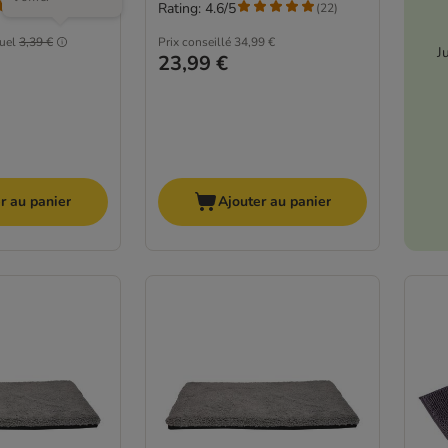
Rating: 4.6/5
(
63
)
(
22
)
tuel
3,39 €
Prix conseillé
34,99 €
J
23,99 €
r au panier
Ajouter au panier