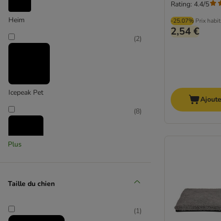
Rating: 4.4/5
Heim
-25.07%
Prix habi
2,54 €
(
2
)
Icepeak Pet
Ajoute
(
8
)
Plus
Kerbl Pet
(
1
)
Taille du chien
(
1
)
KONG