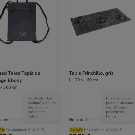
ad Tales Tapis de
Tapis Frinchillo, gris
age Ebony
L 120 x l 60 cm
 x l 60 cm
Prix le plus bas
Prix le plus bas
pratiqué au cours
pratiqué au cours
des 30 jours
des 30 jours
précédents
précédents
l'offre.
l'offre.
rated
Not rated
99%
Prix habituel
30,49 €
-24.64%
Prix habituel
47,49 €