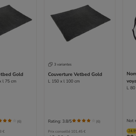
3 variantes
Nom
etbed Gold
Couverture Vetbed Gold
voy
x l 75 cm
L 150 x l 100 cm
L 80
Not 
Rating: 3.8/5
(
6
)
(
6
)
-24.
3 €
Prix conseillé
101,45 €