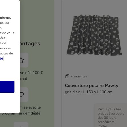
nternet.
ts sur
e,
et de vous
ées.
Vos avantages
e de
ersonne
alités de
té
5 % de remise dès 100 €
2 variantes
d'achat
Couverture polaire Pawty
gris clair : L 150 x l 100 cm
12 € de remise avec le
Prix le plus bas
programme de fidélité
pratiqué au cours
des 30 jours
précédents
l'offre.