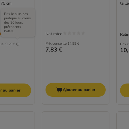
 l 75 cm
taill
Prix le plus bas
pratiqué au cours
des 30 jours
précédents
l'offre.
Not rated
Ratin
(
7
)
Prix conseillé
14,99 €
tuel
9,29 €
Prix 
7,83 €
10,
Ajouter au panier
r au panier