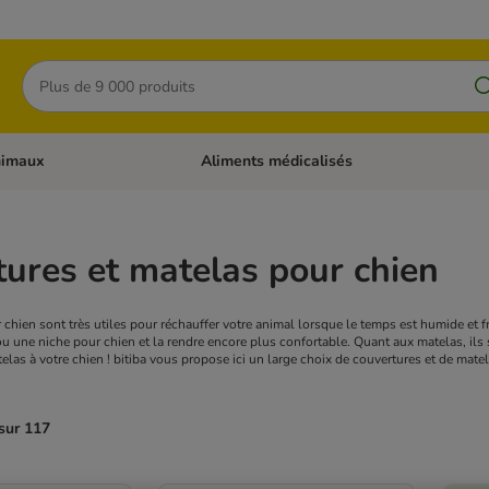
Rechercher
nimaux
Aliments médicalisés
 catégories: Chats
Dérouler les catégories: Autres animaux
ures et matelas pour chien
 chien sont très utiles pour réchauffer votre animal lorsque le temps est humide et 
ou une niche pour chien et la rendre encore plus confortable. Quant aux matelas, ils s
las à votre chien ! bitiba vous propose ici un large choix de couvertures et de matel
sur 117