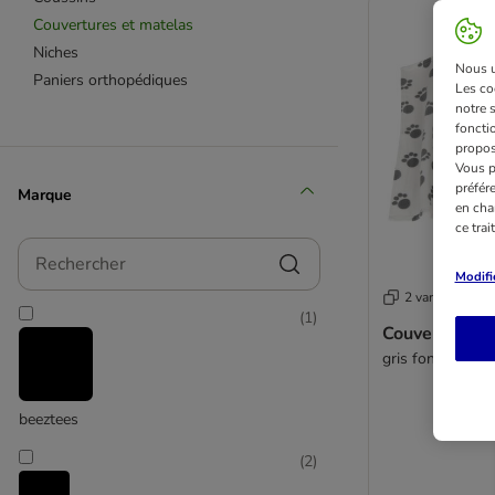
Couvertures et matelas
Niches
Nous ut
Paniers orthopédiques
Les co
notre 
fonctio
propos
Vous p
préfér
Marque
en cha
ce tra
Rechercher
Modifi
2 variantes
(
1
)
Couverture po
gris foncé : L 1
beeztees
(
2
)