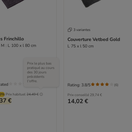
3 variantes
s Frinchillo
Couverture Vetbed Gold
e M : L 100 x l 80 cm
L 75 x l 50 cm
Prix le plus bas
pratiqué au cours
des 30 jours
précédents
l'offre.
rated
Rating: 3.8/5
(
6
)
99%
Prix habituel
24,49 €
Prix conseillé
29,74 €
37 €
14,02 €