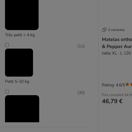
(
4
)
3 variantes
Très petit < 4 kg
Matelas orth
Modern Living
& Pepper Aur
(
11
)
taille XL : L 120
Petit 5-10 kg
Rating: 4.6/5
(
30
)
Prix conseillé
54,9
46,79 €