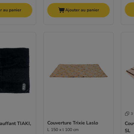
r au panier
Ajouter au panier
3 
Couverture Trixie Laslo
auffant TIAKI,
Cou
L 150 x l 100 cm
SL