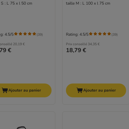
e S : L 75 x l 50 cm
taille M : L 100 x l 75 cm
g: 4.5/5
Rating: 4.5/5
(
39
)
(
39
)
conseillé
20,19 €
Prix conseillé
34,35 €
79 €
18,79 €
Ajouter au panier
Ajouter au panier