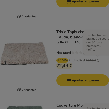
Ajouter au panier
2 variantes
Trixie Tapis chauffant
Prix le plus bas
Calida, blanc-brun
pratiqué au cours
taille XL : L 140 x l 85 cm
des 30 jours
précédents
l'offre.
Not rated
-25.01%
Prix habituel
29,99 €
22,49 €
Ajouter au panier
2 variantes
Couverture Modern Living
Prix le plus bas