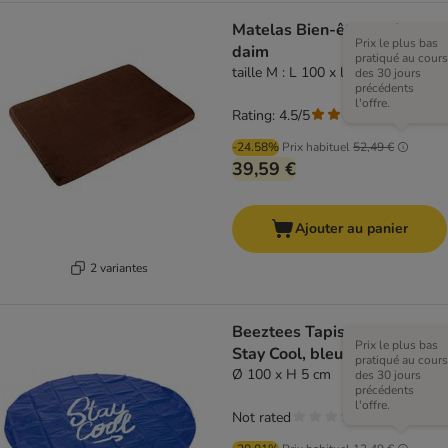
Matelas Bien-être en faux
Prix le plus bas
daim
pratiqué au cours
taille M : L 100 x l 70 x H 6 cm
des 30 jours
précédents
l'offre.
Rating: 4.5/5
(
27
)
-24.58%
Prix habituel
52,49 €
39,59 €
Ajouter au panier
2 variantes
Beeztees Tapis arroseur
Prix le plus bas
Stay Cool, bleu
pratiqué au cours
Ø 100 x H 5 cm
des 30 jours
précédents
l'offre.
Not rated