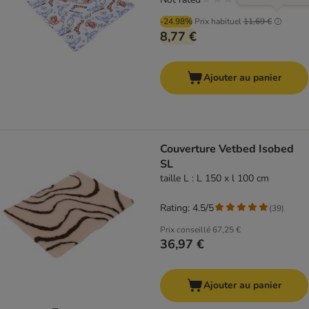
-24.98%
Prix habituel
11,69 €
8,77 €
Ajouter au panier
Couverture Vetbed Isobed
SL
taille L : L 150 x l 100 cm
Rating: 4.5/5
(
39
)
Prix conseillé
67,25 €
36,97 €
Ajouter au panier