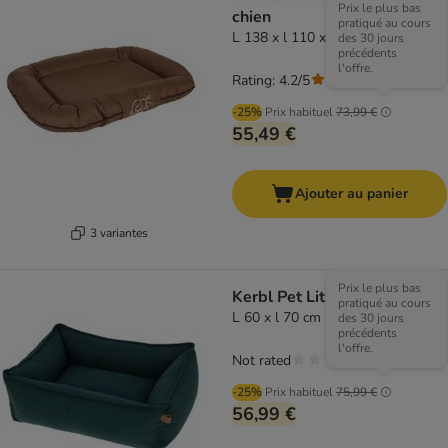
Prix le plus bas
chien
pratiqué au cours
L 138 x l 110 x H 15 cm environ
des 30 jours
précédents
l'offre.
Rating: 4.2/5
(
15
)
-25%
Prix habituel
73,99 €
55,49 €
Ajouter au panier
3 variantes
Prix le plus bas
Kerbl Pet Lit douillet Oliver
pratiqué au cours
L 60 x l 70 cm
des 30 jours
précédents
l'offre.
Not rated
-25%
Prix habituel
75,99 €
56,99 €