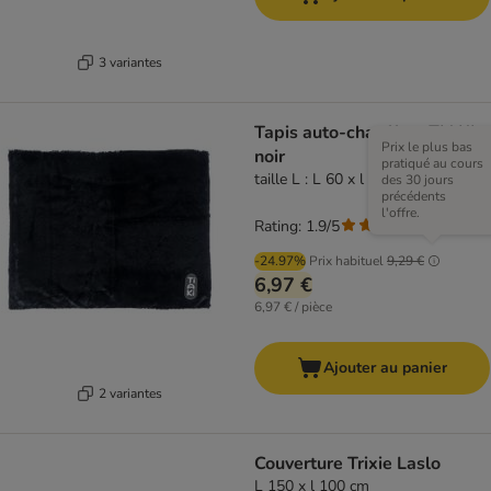
3 variantes
Tapis auto-chauffant TIAKI,
Prix le plus bas
noir
pratiqué au cours
taille L : L 60 x l 75 cm
des 30 jours
précédents
l'offre.
Rating: 1.9/5
(
7
)
-24.97%
Prix habituel
9,29 €
6,97 €
6,97 € / pièce
Ajouter au panier
2 variantes
Couverture Trixie Laslo
L 150 x l 100 cm