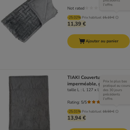
précédents
l'offre.
Not rated
-25.02%
Prix habituel
15,19 €
11,39 €
Ajouter au panier
TIAKI Couverture
Prix le plus bas
imperméable, grise
pratiqué au cours
taille L : L 127 x l 101 cm
des 30 jours
précédents
l'offre.
Rating: 5/5
(
1
)
-25.01%
Prix habituel
18,59 €
13,94 €