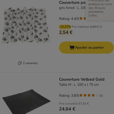
Prix le plus bas
Couverture polaire Pawty
pratiqué au cours
gris foncé : L 100 x l 70 cm
des 30 jours
précédents
l'offre.
Rating: 4.4/5
(
63
)
-25.07%
Prix habituel
3,39 €
2,54 €
Ajouter au panier
2 variantes
Couverture Vetbed Gold
Taille M : L 100 x l 75 cm
Rating: 3.8/5
(
6
)
Prix conseillé
57,83 €
24,64 €