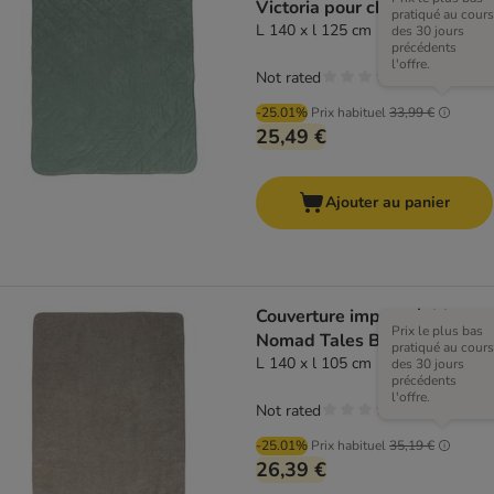
Victoria pour chien
pratiqué au cours
L 140 x l 125 cm
des 30 jours
précédents
l'offre.
Not rated
-25.01%
Prix habituel
33,99 €
25,49 €
Ajouter au panier
Couverture imperméable
Prix le plus bas
Nomad Tales Blush taupe
pratiqué au cours
L 140 x l 105 cm
des 30 jours
précédents
l'offre.
Not rated
-25.01%
Prix habituel
35,19 €
26,39 €