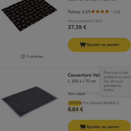
Rating: 4.2/5
(
53
)
Prix conseillé
67,25 €
37,39 €
Ajouter au panier
3 variantes
Prix le plus bas
Couverture Velvet
pratiqué au cours
L 100 x l 70 cm
des 30 jours
précédents
l'offre.
Not rated
-25.02%
Prix habituel
11,79 €
8,84 €
Ajouter au panier