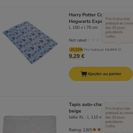
Harry Potter Couverture
Prix le plus bas
Hogwarts Express
pratiqué au cours
L 100 x l 70 cm
des 30 jours
précédents
l'offre.
Not rated
-25.02%
Prix habituel
12,39 €
9,29 €
Ajouter au panier
Tapis auto-chauffant TIAKI,
Prix le plus bas
beige
pratiqué au cours
taille XL : L 110 x l 70 cm
des 30 jours
précédents
l'offre.
Rating: 2.8/5
(
4
)