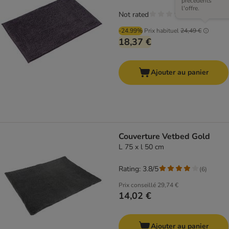
précédents
l'offre.
Not rated
-24.99%
Prix habituel
24,49 €
18,37 €
Ajouter au panier
Couverture Vetbed Gold
L 75 x l 50 cm
Rating: 3.8/5
(
6
)
Prix conseillé
29,74 €
14,02 €
Ajouter au panier