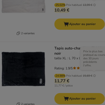
-25.02%
Prix habituel
13,99 €
10,49 €
Ajouter au panier
2 variantes
Tapis auto-chauffant TIAKI,
Prix le plus bas
noir
pratiqué au cours
taille XL : L 70 x l 110 cm
des 30 jours
précédents
l'offre.
Rating: 1.9/5
(
7
)
-24.98%
Prix habituel
15,69 €
11,77 €
11,77 € / pièce
Ajouter au panier
2 variantes