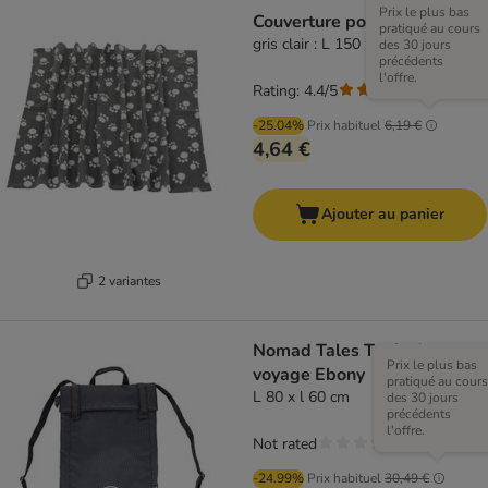
Prix le plus bas
Couverture polaire Pawty
pratiqué au cours
gris clair : L 150 x l 100 cm
des 30 jours
précédents
l'offre.
Rating: 4.4/5
(
63
)
-25.04%
Prix habituel
6,19 €
4,64 €
Ajouter au panier
2 variantes
Nomad Tales Tapis de
Prix le plus bas
voyage Ebony
pratiqué au cours
L 80 x l 60 cm
des 30 jours
précédents
l'offre.
Not rated
-24.99%
Prix habituel
30,49 €