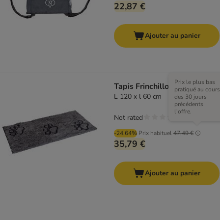
22,87 €
Ajouter au panier
Prix le plus bas
Tapis Frinchillo, gris
pratiqué au cours
L 120 x l 60 cm
des 30 jours
précédents
l'offre.
Not rated
-24.64%
Prix habituel
47,49 €
35,79 €
Ajouter au panier