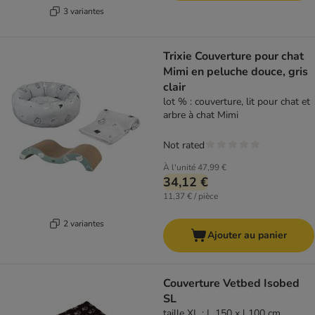
3 variantes
Trixie Couverture pour chat
Mimi en peluche douce, gris
clair
lot % : couverture, lit pour chat et
arbre à chat Mimi
Not rated
À l'unité
47,99 €
34,12 €
11,37 € / pièce
2 variantes
Ajouter au panier
Couverture Vetbed Isobed
SL
taille XL : L 150 x l 100 cm