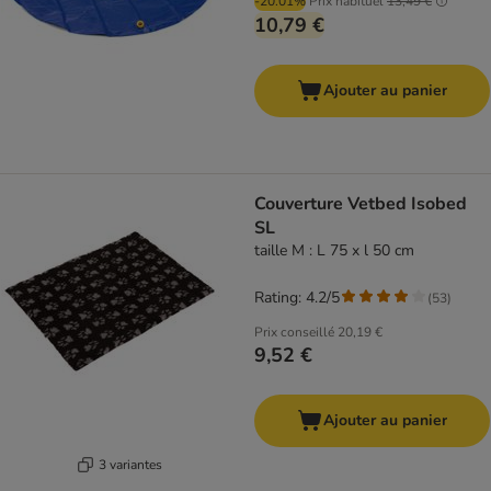
-20.01%
Prix habituel
13,49 €
10,79 €
Ajouter au panier
Couverture Vetbed Isobed
SL
taille M : L 75 x l 50 cm
Rating: 4.2/5
(
53
)
Prix conseillé
20,19 €
9,52 €
Ajouter au panier
3 variantes