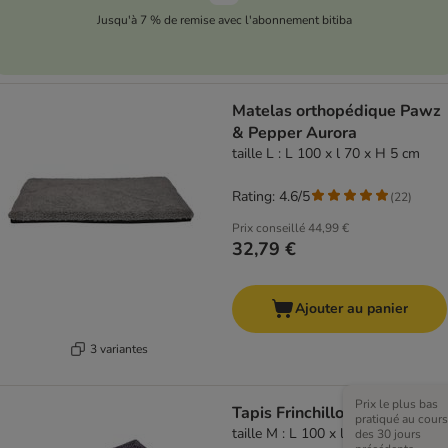
Jusqu'à 7 % de remise avec l'abonnement bitiba
Matelas orthopédique Pawz
& Pepper Aurora
taille L : L 100 x l 70 x H 5 cm
Rating: 4.6/5
(
22
)
Prix conseillé
44,99 €
32,79 €
Ajouter au panier
3 variantes
Prix le plus bas
Tapis Frinchillo
pratiqué au cours
taille M : L 100 x l 80 cm
des 30 jours