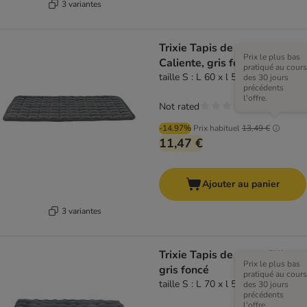
3 variantes
Trixie Tapis de repos
Prix le plus bas
Caliente, gris foncé
pratiqué au cours
taille S : L 60 x l 50 cm
des 30 jours
précédents
l'offre.
Not rated
-14.97%
Prix habituel
13,49 €
11,47 €
Ajouter au panier
3 variantes
Trixie Tapis de repos Elli,
Prix le plus bas
gris foncé
pratiqué au cours
taille S : L 70 x l 50 cm
des 30 jours
précédents
l'offre.