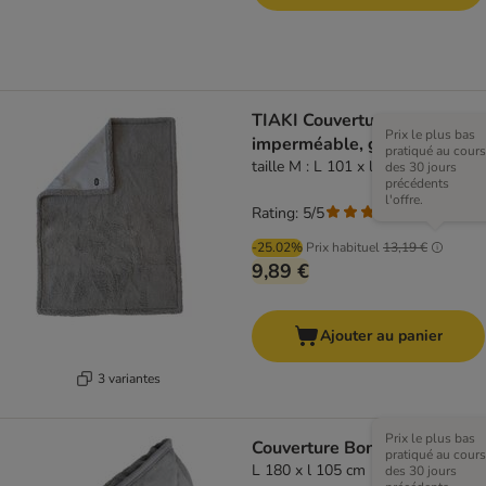
TIAKI Couverture
Prix le plus bas
imperméable, grise
pratiqué au cours
taille M : L 101 x l 73 cm
des 30 jours
précédents
l'offre.
Rating: 5/5
(
1
)
-25.02%
Prix habituel
13,19 €
9,89 €
Ajouter au panier
3 variantes
Prix le plus bas
Couverture Bones XXL
pratiqué au cours
L 180 x l 105 cm
des 30 jours