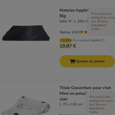
Matelas hygiénique Mister
Prix le plus bas
Big
pratiqué au cours
taille M : L 100 x l 70 x H 4 cm
des 30 jours
précédents
l'offre.
Rating: 4.5/5
(
2
)
-23.55%
Prix habituel
25,99 €
19,87 €
Ajouter au panier
Trixie Couverture pour chat
Mimi en peluche douce, gris
Prix le plus bas
clair
pratiqué au cours
L 70 x l 50 cm
des 30 jours
précédents
l'offre.