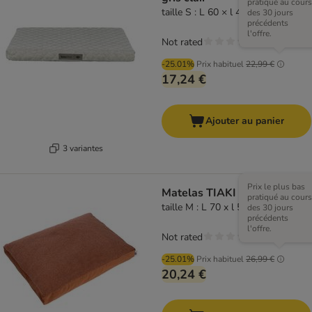
pratiqué au cours
taille S : L 60 × l 45 cm
des 30 jours
précédents
l'offre.
Not rated
-25.01%
Prix habituel
22,99 €
17,24 €
Ajouter au panier
3 variantes
Prix le plus bas
Matelas TIAKI Teddy, cuivre
pratiqué au cours
taille M : L 70 x l 50 x H 10 cm
des 30 jours
précédents
l'offre.
Not rated
-25.01%
Prix habituel
26,99 €
20,24 €