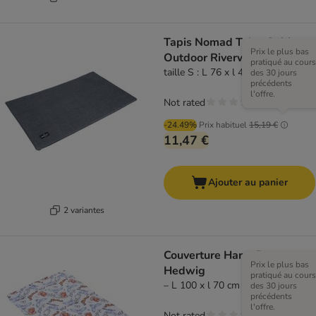
Tapis Nomad Tales Spirit
Prix le plus bas
Outdoor Riverway
pratiqué au cours
taille S : L 76 x l 46 cm
des 30 jours
précédents
l'offre.
Not rated
-24.49%
Prix habituel
15,19 €
11,47 €
Ajouter au panier
2 variantes
Couverture Harry Potter
Prix le plus bas
Hedwig
pratiqué au cours
– L 100 x l 70 cm
des 30 jours
précédents
l'offre.
Not rated