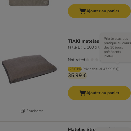
Ajouter au panier
Prix le plus bas
TIAKI matelas Teddy, taupe
pratiqué au cours
taille L : L 100 x l 70 x H 10 cm
des 30 jours
précédents
l'offre.
Not rated
-25.01%
Prix habituel
47,99 €
35,99 €
Ajouter au panier
2 variantes
Matelas Strong et Soft pour