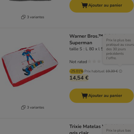
Ajouter au panier
3 variantes
Warner Bros.™ DC Matelas
Prix le plus bas
Superman
pratiqué au cours
taille S : L 80 x l 50 x H 15 cm
des 30 jours
précédents
l'offre.
Not rated
-25.01%
Prix habituel
19,39 €
14,54 €
Ajouter au panier
3 variantes
Trixie Matelas Vital Noah,
Prix le plus bas
gris clair