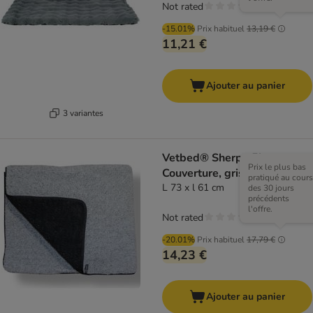
Not rated
-15.01%
Prix habituel
13,19 €
11,21 €
Ajouter au panier
3 variantes
Vetbed® Sherpa Fleece
Prix le plus bas
Couverture, grise
pratiqué au cours
L 73 x l 61 cm
des 30 jours
précédents
l'offre.
Not rated
-20.01%
Prix habituel
17,79 €
14,23 €
Ajouter au panier