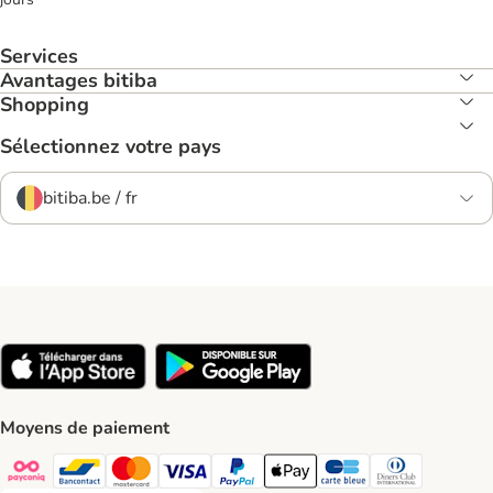
Services
Avantages bitiba
Shopping
Sélectionnez votre pays
bitiba.be / fr
Moyens de paiement
Payconiq Payment Method
Bancontact Payment Method
Mastercard Payment Method
Visa Payment Method
Paypal Payment Method
Apple Pay Payment Method
Carte bleue Payment Met
Diners club Paym