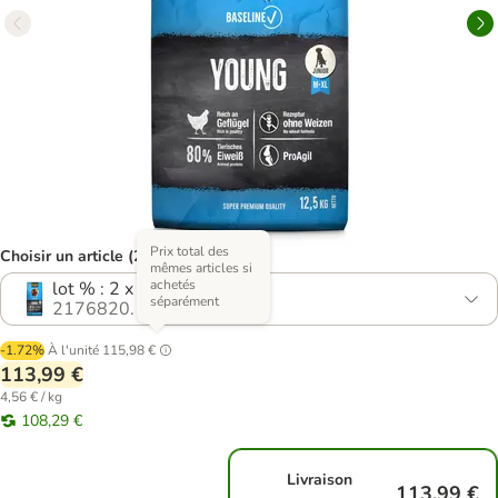
Prix total des
Choisir un article (2 variantes)
mêmes articles si
achetés
lot % : 2 x 12,5 kg
séparément
2176820.1
-1.72%
À l'unité
115,98 €
113,99 €
4,56 € / kg
108,29 €
Livraison
113,99 €