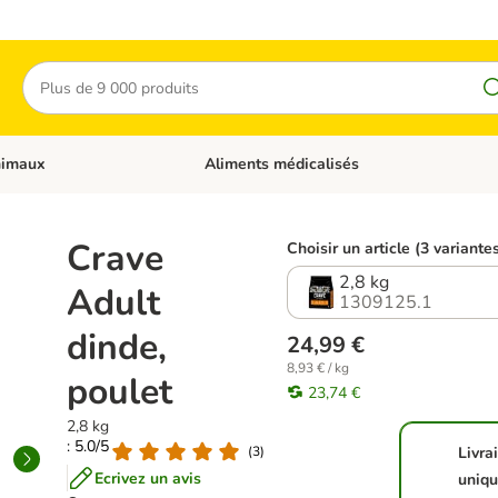
Rechercher
nimaux
Aliments médicalisés
 catégories: Chats
Dérouler les catégories: Autres animaux
Crave
Choisir un article (3 variante
2,8 kg
Adult
1309125.1
dinde,
24,99 €
8,93 € / kg
poulet
23,74 €
2,8 kg
: 5.0/5
(
3
)
Livra
Ecrivez un avis
uniq