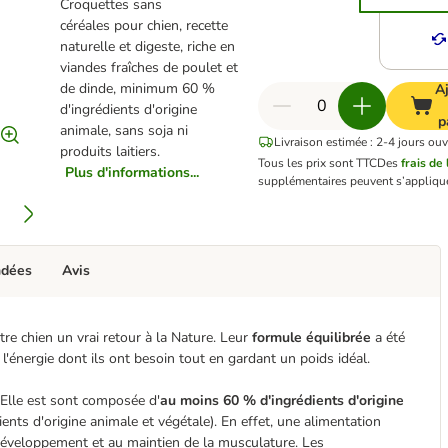
Croquettes sans
céréales pour chien, recette
naturelle et digeste, riche en
viandes fraîches de poulet et
de dinde, minimum 60 %
A
d'ingrédients d'origine
p
animale, sans soja ni
Livraison estimée : 2-4 jours ouv
produits laitiers.
Tous les prix sont TTC
Des
frais de 
Plus d'informations...
supplémentaires peuvent s’applique
ndées
Avis
re chien un vrai retour à la Nature. Leur
formule équilibrée
a été
l'énergie dont ils ont besoin tout en gardant un poids idéal.
. Elle est sont composée d'
au moins 60 % d'ingrédients d'origine
ients d'origine animale et végétale). En effet, une alimentation
développement et au maintien de la musculature. Les