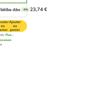
23,74 €
-5%
jouter
Ajouter
au
au
anier
panier
rés.
Plus...
livraison
r.