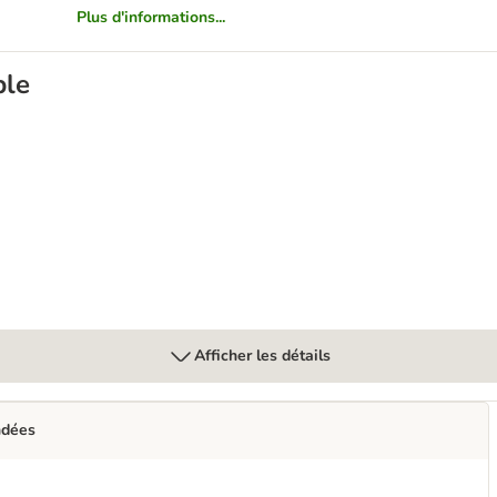
Plus d'informations...
ble
her pour grand chien (25-40 kg)
Afficher les détails
ndées