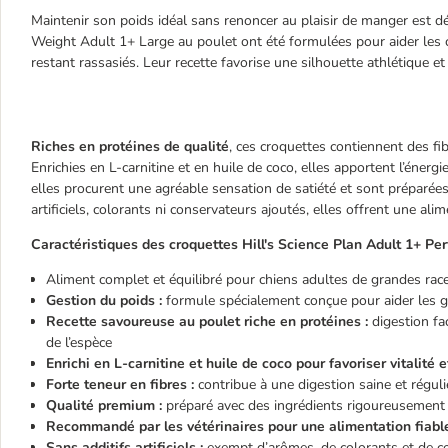
Maintenir son poids idéal sans renoncer au plaisir de manger est dé
Weight Adult 1+ Large au poulet ont été formulées pour aider les ch
restant rassasiés. Leur recette favorise une silhouette athlétique et
Riches en protéines de qualité
, ces croquettes contiennent des fi
Enrichies en L-carnitine et en huile de coco, elles apportent l’énergie
elles procurent une agréable sensation de satiété et sont préparé
artificiels, colorants ni conservateurs ajoutés, elles offrent une a
Caractéristiques des croquettes
Hill's Science Plan Adult 1+ Pe
Aliment complet et équilibré pour chiens adultes de grandes rac
Gestion du poids :
formule spécialement conçue pour aider les g
Recette savoureuse au poulet riche en protéines :
digestion fa
de l’espèce
Enrichi en L-carnitine et huile de coco pour favoriser vitalité 
Forte teneur en fibres :
contribue à une digestion saine et réguli
Qualité premium :
préparé avec des ingrédients rigoureusement 
Recommandé par les vétérinaires pour une alimentation fiable
Sans additifs artificiels :
exempt d’arômes, de colorants et de c