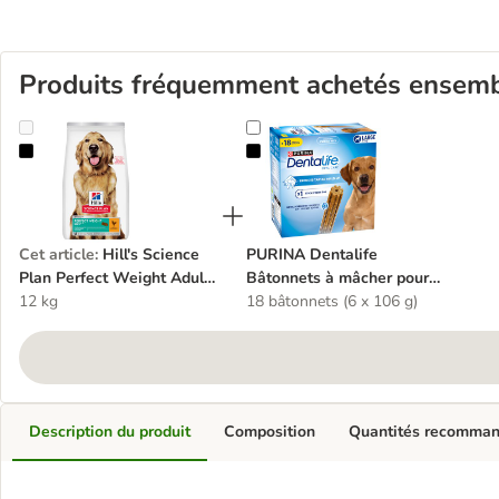
Produits fréquemment achetés ensem
Hill's Science Plan Perfect Weight Adult 1+ Large Poulet
PURINA Dentalife Bâtonnets à mâc
Cet article
:
Hill's Science
PURINA Dentalife
Plan Perfect Weight Adult
Bâtonnets à mâcher pour
1+ Large Poulet
12 kg
grand chien (25-40 kg)
18 bâtonnets (6 x 106 g)
Description du produit
Composition
Quantités recomma