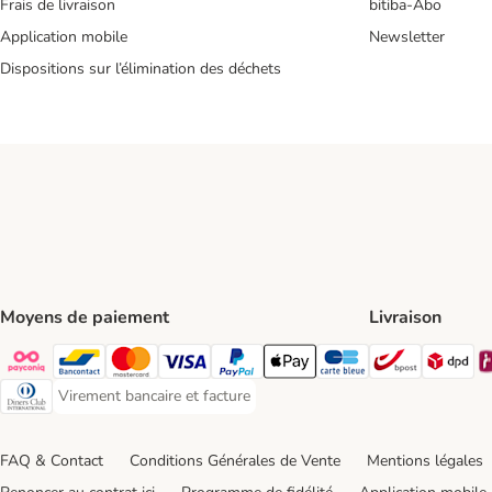
Frais de livraison
bitiba-Abo
Application mobile
Newsletter
Dispositions sur l’élimination des déchets
Moyens de paiement
Livraison
Bpost Shi
DP
Payconiq Payment Method
Bancontact Payment Method
Mastercard Payment Method
Visa Payment Method
Paypal Payment Method
Apple Pay Payment Method
Carte bleue Payment Met
Virement bancaire et facture
Virement bancaire et facture Payment Method
Diners club Payment Method
FAQ & Contact
Conditions Générales de Vente
Mentions légales