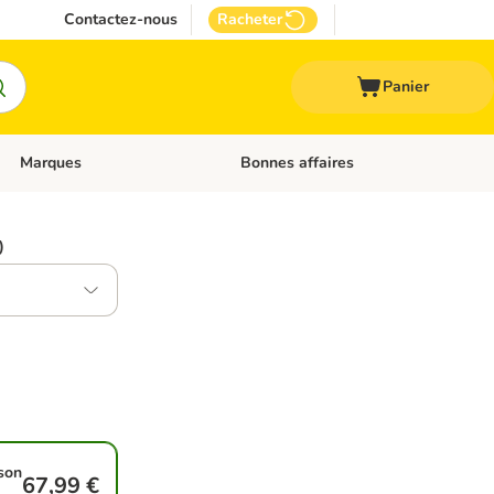
Contactez-nous
Racheter
Panier
Marques
Bonnes affaires
Dérouler les catégories: Aliments médicalisés
Dérouler les catégories: Marques
)
ison
67,99 €