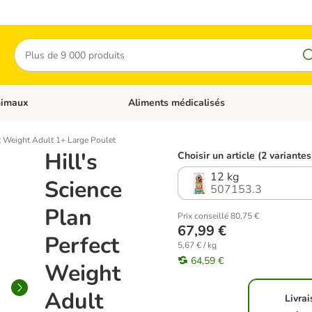
Rechercher
nimaux
Aliments médicalisés
 catégories: Chats
Dérouler les catégories: Autres animaux
ct Weight Adult 1+ Large Poulet
Hill's
Choisir un article (2 variantes
12 kg
Science
507153.3
Plan
Prix conseillé 80,75 €
67,99 €
Perfect
5,67 € / kg
64,59 €
Weight
Adult
Livra