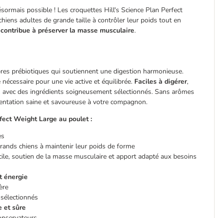
sormais possible ! Les croquettes Hill's Science Plan Perfect 
iens adultes de grande taille à contrôler leur poids tout en 
 
contribue à préserver la masse musculaire
.
bres prébiotiques qui soutiennent une digestion harmonieuse. 
 nécessaire pour une vie active et équilibrée. 
Faciles à digérer
, 
es avec des ingrédients soigneusement sélectionnés. Sans arômes 
limentation saine et savoureuse à votre compagnon.
rfect Weight Large au poulet :
es
rands chiens à maintenir leur poids de forme
cile, soutien de la masse musculaire et apport adapté aux besoins
et énergie
ère
sélectionnés
 et sûre
onservateurs