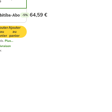
e
64,59 €
-5%
outer
Ajouter
au
au
anier
panier
rés.
Plus...
livraison
r.