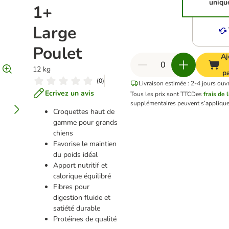
uniqu
1+
Large
Poulet
Aj
12 kg
p
(
0
)
Livraison estimée : 2-4 jours ouv
Ecrivez un avis
Tous les prix sont TTC
Des
frais de 
supplémentaires peuvent s’applique
Croquettes haut de
gamme pour grands
chiens
Favorise le maintien
du poids idéal
Apport nutritif et
calorique équilibré
Fibres pour
digestion fluide et
satiété durable
Protéines de qualité