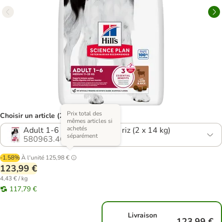
Prix total des
Choisir un article (28 variantes)
mêmes articles si
achetés
Adult 1-6 Medium agneau, riz (2 x 14 kg)
séparément
580963.46
-1.58%
À l'unité
125,98 €
123,99 €
4,43 € / kg
117,79 €
Livraison
123,99 €