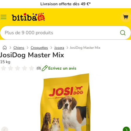
Livraison offerte dès 49 €*
Menu
Rechercher
Chiens
Croquettes
Josera
JosiDog Master Mix
JosiDog Master Mix
15 kg
Ecrivez un avis
(
0
)