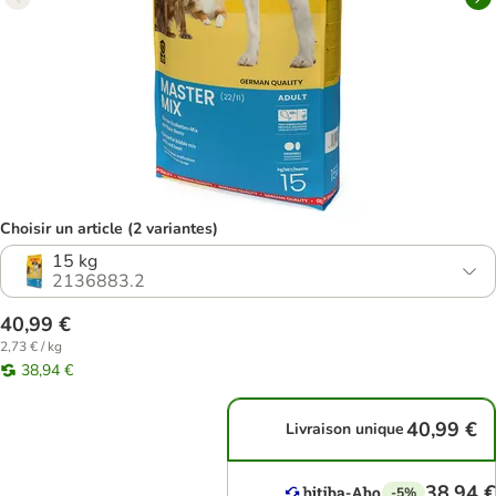
Choisir un article (2 variantes)
15 kg
2136883.2
40,99 €
2,73 € / kg
38,94 €
40,99 €
Livraison unique
38,94 €
-5%