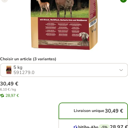
Choisir un article (3 variantes)
5 kg
591279.0
30,49 €
6,10 € / kg
28,97 €
30,49 €
Livraison unique
28,97 €
-5%