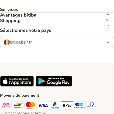
Services
Avantages bitiba
Shopping
Sélectionnez votre pays
bitiba.be / fr
Moyens de paiement
Payconiq Payment Method
Bancontact Payment Method
Mastercard Payment Method
Visa Payment Method
Paypal Payment Method
Apple Pay Payment Method
Carte bleue Payment Met
Diners club Paym
Virement bancaire et facture