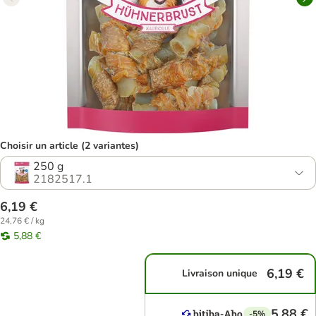
Choisir un article (2 variantes)
250 g
2182517.1
6,19 €
24,76 € / kg
5,88 €
6,19 €
Livraison unique
5,88 €
-5%