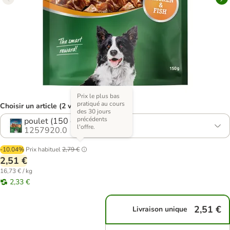
Prix le plus bas
pratiqué au cours
Choisir un article (2 variantes)
des 30 jours
précédents
poulet (150 g)
l'offre.
1257920.0
-10.04%
Prix habituel
2,79 €
2,51 €
16,73 € / kg
2,33 €
2,51 €
Livraison unique