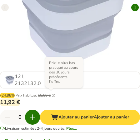
Prix le plus bas
pratiqué au cours
des 30 jours
12 l
précédents
l'offre.
2132132.0
-24.98%
Prix habituel
15,89 €
11,92 €
Ajouter au panier
Ajouter au panier
Livraison estimée : 2-4 jours ouvrés.
Plus...