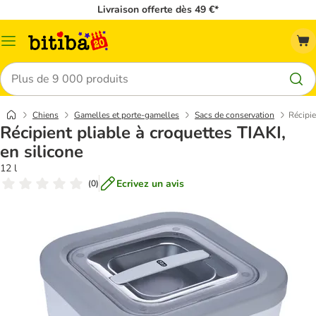
Livraison offerte dès 49 €*
Menu
Rechercher
Chiens
Gamelles et porte-gamelles
Sacs de conservation
Récipie
Récipient pliable à croquettes TIAKI,
en silicone
12 l
Ecrivez un avis
(
0
)