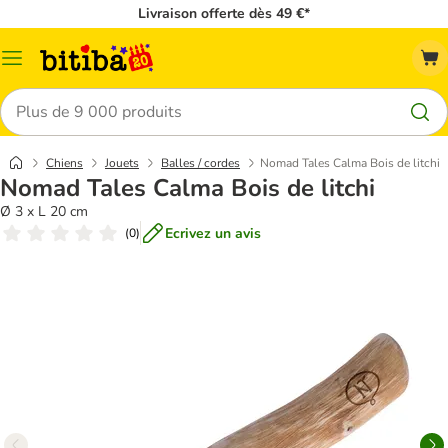
Livraison offerte dès 49 €*
Menu
Rechercher
Chiens
Jouets
Balles / cordes
Nomad Tales Calma Bois de litchi
Nomad Tales Calma Bois de litchi
Ø 3 x L 20 cm
Ecrivez un avis
(
0
)