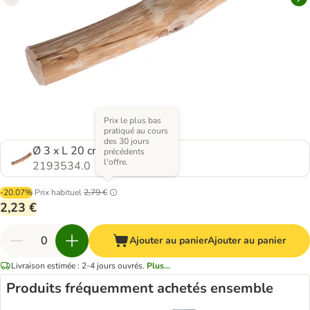
Prix le plus bas
pratiqué au cours
des 30 jours
Ø 3 x L 20 cm
précédents
l'offre.
2193534.0
-20.07%
Prix habituel
2,79 €
2,23 €
Ajouter au panier
Ajouter au panier
Livraison estimée : 2-4 jours ouvrés.
Plus...
Produits fréquemment achetés ensemble