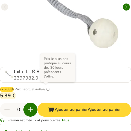
Prix le plus bas
pratiqué au cours
des 30 jours
taille L : Ø 8 x H 56,9 cm
précédents
l'offre.
2397982.0
-25.03%
Prix habituel
7,19 €
5,39 €
Ajouter au panier
Ajouter au panier
Livraison estimée : 2-4 jours ouvrés.
Plus...