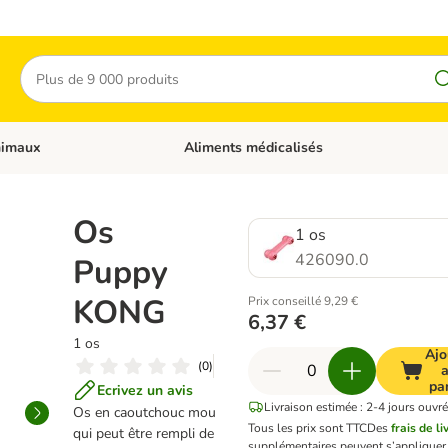
Rechercher
nimaux
Aliments médicalisés
 catégories: Chats
Dérouler les catégories: Autres animaux
Os
1 os
426090.0
Puppy
KONG
Prix conseillé 9,29 €
6,37 €
1 os
Ajo
(
0
)
pa
Ecrivez un avis
Livraison estimée : 2-4 jours ouvré
Os en caoutchouc mou
Tous les prix sont TTC
Des
frais de l
qui peut être rempli de
supplémentaires peuvent s’appliquer