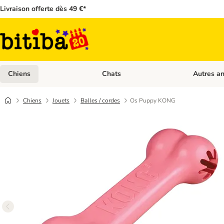
Livraison offerte dès 49 €*
Chiens
Chats
Autres a
Dérouler les catégories: Chiens
Dérouler les
Chiens
Jouets
Balles / cordes
Os Puppy KONG