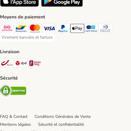
Moyens de paiement
Payconiq Payment Method
Bancontact Payment Method
Mastercard Payment Method
Visa Payment Method
Paypal Payment Method
Apple Pay Payment Method
Carte bleue Payment Met
Diners club Paym
Virement bancaire et facture
Virement bancaire et facture Payment Method
Livraison
Bpost Shipping Method
DPD Shipping Method
Mondial relay Shipping Method
Sécurité
Security
FAQ & Contact
Conditions Générales de Vente
Mentions légales
Sécurité et confidentialité