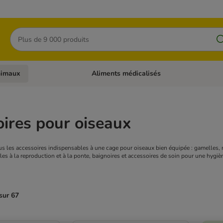
Rechercher
nimaux
Aliments médicalisés
 catégories: Chats
Dérouler les catégories: Autres animaux
ires pour oiseaux
ous les accessoires indispensables à une cage pour oiseaux bien équipée : gamelles, 
s à la reproduction et à la ponte, baignoires et accessoires de soin pour une hygiène 
sur 67