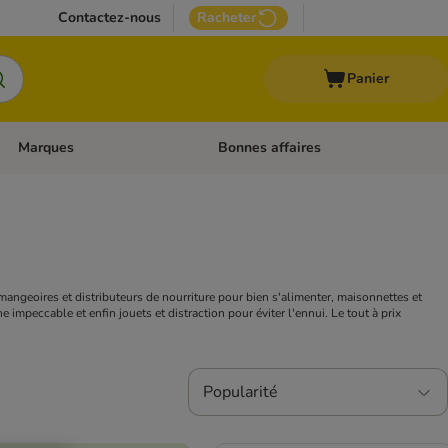
Contactez-nous
Racheter
Panier
Marques
Bonnes affaires
Dérouler les catégories: Aliments médicalisés
Dérouler les catégories: Marques
mangeoires et distributeurs de nourriture pour bien s'alimenter, maisonnettes et
impeccable et enfin jouets et distraction pour éviter l'ennui. Le tout à prix
Popularité