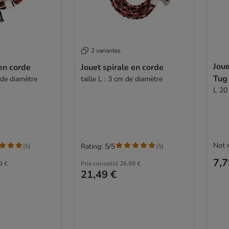
2 variantes
Joue
 en corde
Jouet spirale en corde
Tug
m de diamètre
taille L : 3 cm de diamètre
L 20 
Not 
Rating: 5/5
(
5
)
(
5
)
7,7
9 €
Prix conseillé
26,99 €
21,49 €