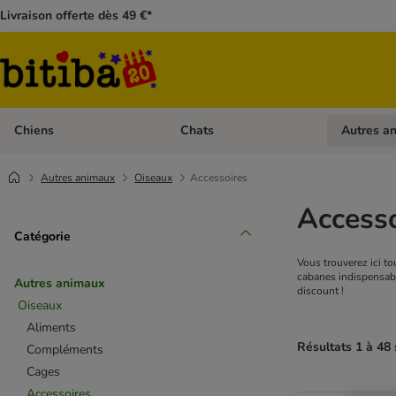
Livraison offerte dès 49 €*
Chiens
Chats
Autres a
Dérouler les catégories: Chiens
Dérouler les
Autres animaux
Oiseaux
Accessoires
Accesso
Catégorie
Vous trouverez ici t
cabanes indispensable
Autres animaux
discount !
Oiseaux
Aliments
Résultats 1 à 48 
Compléments
Cages
Accessoires