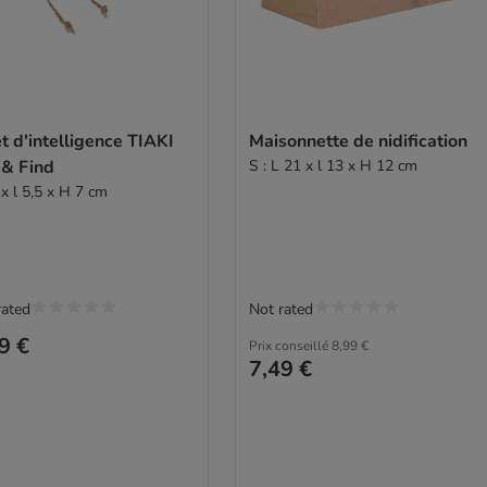
t d'intelligence TIAKI
Maisonnette de nidification
 & Find
S : L 21 x l 13 x H 12 cm
x l 5,5 x H 7 cm
rated
Not rated
9 €
Prix conseillé
8,99 €
7,49 €