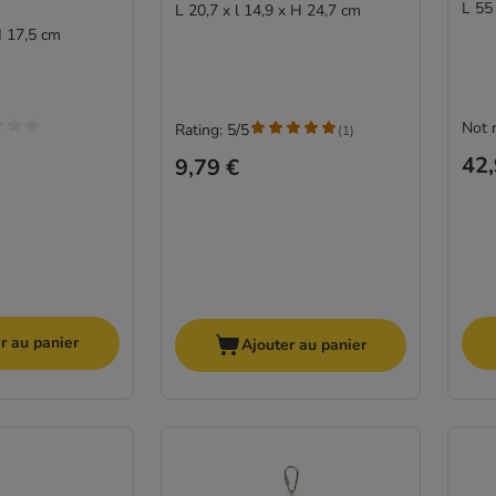
L 55
L 20,7 x l 14,9 x H 24,7 cm
H 17,5 cm
Not 
Rating: 5/5
(
1
)
42,
9,79 €
r au panier
Ajouter au panier