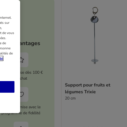
nternet.
ts sur
e,
et de vous
ées.
Vos avantages
e de
ersonne
alités de
té
5 % de remise dès 100 €
d'achat
Support pour fruits et
légumes Trixie
20 cm
12 € de remise avec le
programme de fidélité