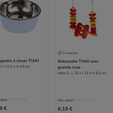
3 variantes
eoire à visser TIAKI
Balançoire TIAKI avec
 x l 11,5 x H 4,5 cm
grande roue
taille S : L 20 x l 15 x H 6,3 cm
rated
Not rated
9 €
6,19 €