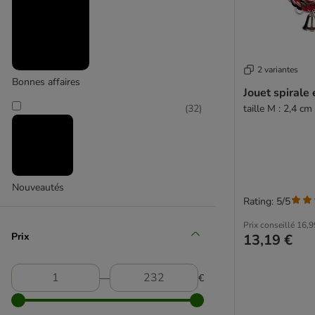
Kerbl Hobbyfarming
(
1
)
2 variantes
Bonnes affaires
Jouet spirale
taille M : 2,4 c
(
32
)
Num'axes
Nouveautés
Rating: 5/5
Prix conseillé
16,9
Prix
13,19 €
―
€