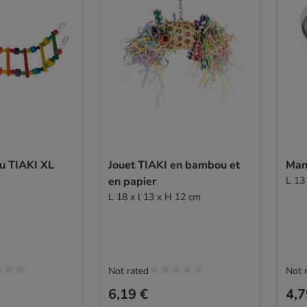
u TIAKI XL
Jouet TIAKI en bambou et
Mang
en papier
L 13
L 18 x l 13 x H 12 cm
Not rated
Not 
6,19 €
4,7