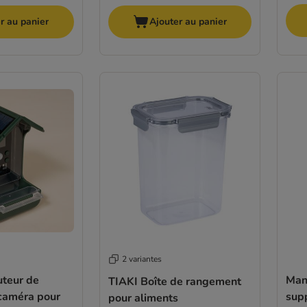
r au panier
Ajouter au panier
2 variantes
uteur de
Man
TIAKI Boîte de rangement
 caméra pour
supp
pour aliments