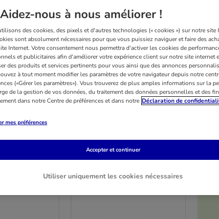
Nouveau
Aidez-nous à nous améliorer !
ilisons des cookies, des pixels et d'autres technologies (« cookies ») sur notre site I
okies sont absolument nécessaires pour que vous puissiez naviguer et faire des acha
site Internet. Votre consentement nous permettra d'activer les cookies de performanc
nnels et publicitaires afin d'améliorer votre expérience client sur notre site internet 
er des produits et services pertinents pour vous ainsi que des annonces personnalis
ouvez à tout moment modifier les paramètres de votre navigateur depuis notre centr
ences («Gérer les paramètres»). Vous trouverez de plus amples informations sur la p
rge de la gestion de vos données, du traitement des données personnelles et des fin
itement dans notre Centre de préférences et dans notre
Déclaration de confidentiali
er mes préférences
fes Trixie
Baignoire Ferplast RIO 10
Accepter et continuer
L 26 x l 18 x H 17 cm
Utiliser uniquement les cookies nécessaires