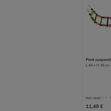
Pont suspend
L 84 x H 18 cm
Not rated
11,49 €