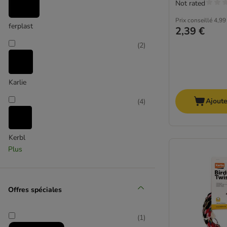
Not rated
Prix conseillé
4,99
ferplast
2,39 €
(
2
)
Karlie
Ajoute
(
4
)
Kerbl
Plus
(
3
)
Offres spéciales
(
1
)