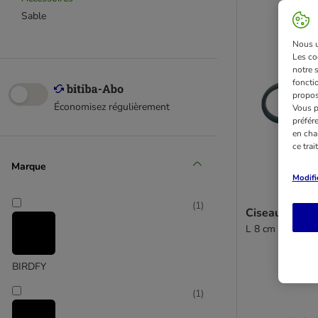
Sable
Nous ut
Les co
notre 
fonctio
propos
Économisez régulièrement
Vous p
préfér
en cha
ce tra
Marque
Modifi
(
1
)
Ciseaux à grif
L 8 cm
BIRDFY
(
1
)