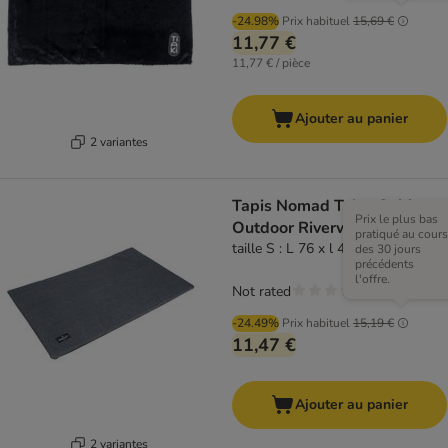
-24.98%
Prix habituel
15,69 €
11,77 €
11,77 € / pièce
Ajouter au panier
2 variantes
Tapis Nomad Tales Spirit
Prix le plus bas
Outdoor Riverway
pratiqué au cours
taille S : L 76 x l 46 cm
des 30 jours
précédents
l'offre.
Not rated
-24.49%
Prix habituel
15,19 €
11,47 €
Ajouter au panier
2 variantes