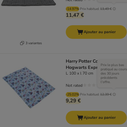
-14.97%
Prix habituel
13,49 €
11,47 €
Ajouter au panier
3 variantes
Harry Potter Couverture
Prix le plus bas
Hogwarts Express
pratiqué au cours
L 100 x l 70 cm
des 30 jours
précédents
l'offre.
Not rated
-25.02%
Prix habituel
12,39 €
9,29 €
Ajouter au panier