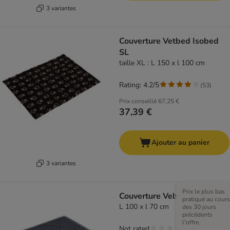
3 variantes
Couverture Vetbed Isobed
SL
taille XL : L 150 x l 100 cm
Rating: 4.2/5
(
53
)
Prix conseillé
67,25 €
37,39 €
Ajouter au panier
3 variantes
Prix le plus bas
Couverture Velvet
pratiqué au cours
L 100 x l 70 cm
des 30 jours
précédents
l'offre.
Not rated