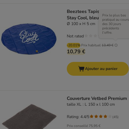
Beeztees Tapis arroseur
Prix le plus bas
Stay Cool, bleu
pratiqué au cours
Ø 100 x H 5 cm
des 30 jours
précédents
l'offre.
Not rated
-20.01%
Prix habituel
13,49 €
10,79 €
Ajouter au panier
Couverture Vetbed Premium
taille XL : L 150 x l 100 cm
Rating: 4.4/5
(
45
)
Prix conseillé
75,95 €