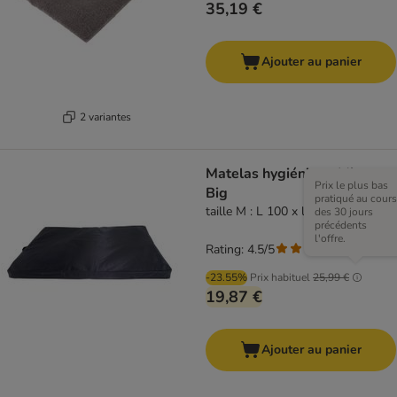
35,19 €
Ajouter au panier
2 variantes
Matelas hygiénique Mister
Prix le plus bas
Big
pratiqué au cours
taille M : L 100 x l 70 x H 4 cm
des 30 jours
précédents
l'offre.
Rating: 4.5/5
(
2
)
-23.55%
Prix habituel
25,99 €
19,87 €
Ajouter au panier