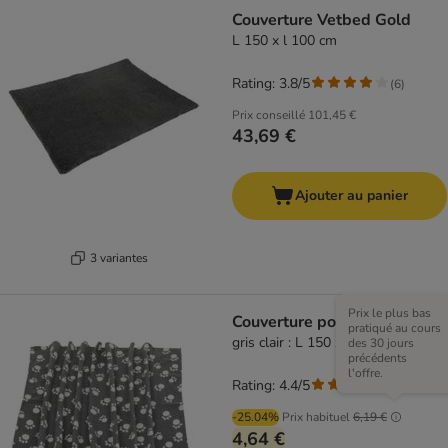
Couverture Vetbed Gold
L 150 x l 100 cm
Rating: 3.8/5
(
6
)
Prix conseillé
101,45 €
43,69 €
Ajouter au panier
3 variantes
Prix le plus bas
Couverture polaire Pawty
pratiqué au cours
gris clair : L 150 x l 100 cm
des 30 jours
précédents
l'offre.
Rating: 4.4/5
(
63
)
-25.04%
Prix habituel
6,19 €
4,64 €