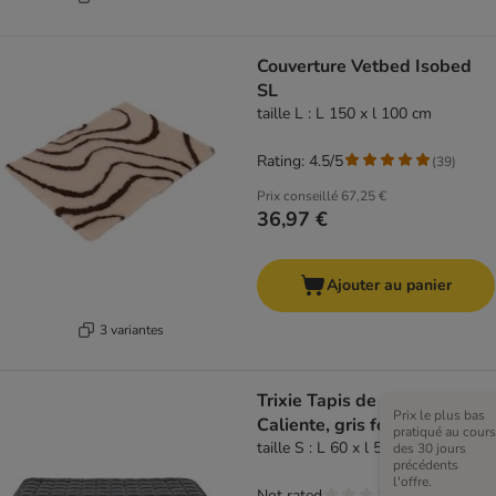
Couverture Vetbed Isobed
SL
taille L : L 150 x l 100 cm
Rating: 4.5/5
(
39
)
Prix conseillé
67,25 €
36,97 €
Ajouter au panier
3 variantes
Trixie Tapis de repos
Prix le plus bas
Caliente, gris foncé
pratiqué au cours
taille S : L 60 x l 50 cm
des 30 jours
précédents
l'offre.
Not rated