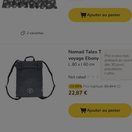
Ajouter au panier
2 variantes
Nomad Tales Tapis de
Prix le plus bas
voyage Ebony
pratiqué au cours
L 80 x l 60 cm
des 30 jours
précédents
l'offre.
Not rated
-24.99%
Prix habituel
30,49 €
22,87 €
Ajouter au panier