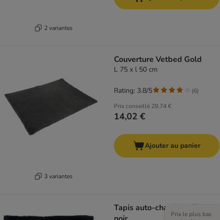
2 variantes
Couverture Vetbed Gold
L 75 x l 50 cm
Rating: 3.8/5
(
6
)
Prix conseillé
29,74 €
14,02 €
Ajouter au panier
3 variantes
Tapis auto-chauffant TIAKI,
Prix le plus bas
noir