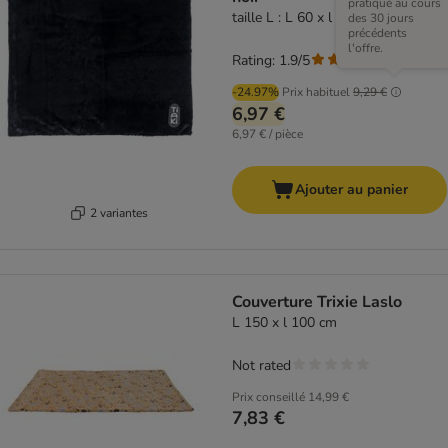
pratiqué au cours
taille L : L 60 x l 75 cm
des 30 jours
précédents
l'offre.
Rating: 1.9/5
(
7
)
-24.97%
Prix habituel
9,29 €
6,97 €
6,97 € / pièce
Ajouter au panier
2 variantes
Couverture Trixie Laslo
L 150 x l 100 cm
Not rated
Prix conseillé
14,99 €
7,83 €