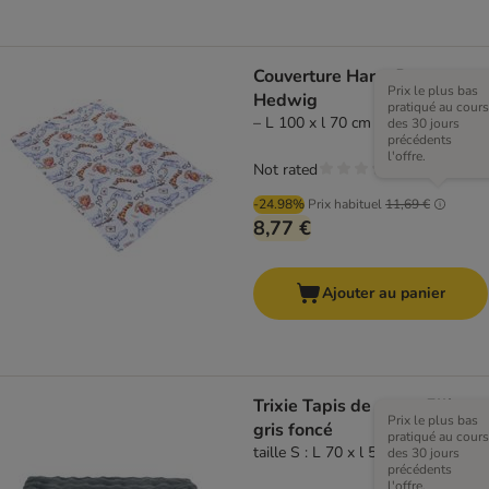
Couverture Harry Potter
Prix le plus bas
Hedwig
pratiqué au cours
– L 100 x l 70 cm
des 30 jours
précédents
l'offre.
Not rated
-24.98%
Prix habituel
11,69 €
8,77 €
Ajouter au panier
Trixie Tapis de repos Elli,
Prix le plus bas
gris foncé
pratiqué au cours
taille S : L 70 x l 50 cm
des 30 jours
précédents
l'offre.