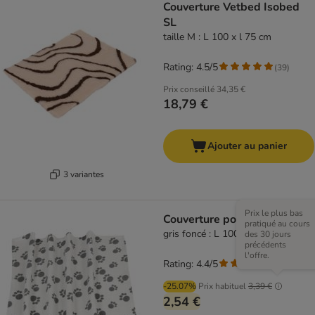
Couverture Vetbed Isobed
SL
taille M : L 100 x l 75 cm
Rating: 4.5/5
(
39
)
Prix conseillé
34,35 €
18,79 €
Ajouter au panier
3 variantes
Prix le plus bas
Couverture polaire Pawty
pratiqué au cours
gris foncé : L 100 x l 70 cm
des 30 jours
précédents
l'offre.
Rating: 4.4/5
(
63
)
-25.07%
Prix habituel
3,39 €
2,54 €