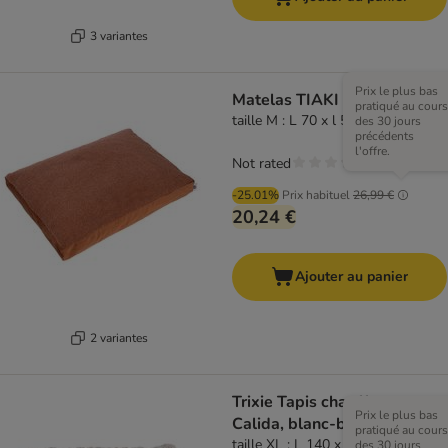
3 variantes
Prix le plus bas
Matelas TIAKI Teddy, cuivre
pratiqué au cours
taille M : L 70 x l 50 x H 10 cm
des 30 jours
précédents
l'offre.
Not rated
-25.01%
Prix habituel
26,99 €
20,24 €
Ajouter au panier
2 variantes
Trixie Tapis chauffant
Prix le plus bas
Calida, blanc-brun
pratiqué au cours
taille XL : L 140 x l 85 cm
des 30 jours