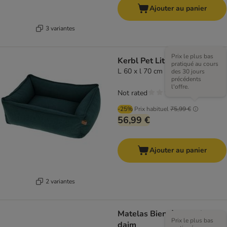
Ajouter au panier
3 variantes
Prix le plus bas
Kerbl Pet Lit douillet Oliver
pratiqué au cours
L 60 x l 70 cm
des 30 jours
précédents
l'offre.
Not rated
-25%
Prix habituel
75,99 €
56,99 €
Ajouter au panier
2 variantes
Matelas Bien-être en faux
Prix le plus bas
daim