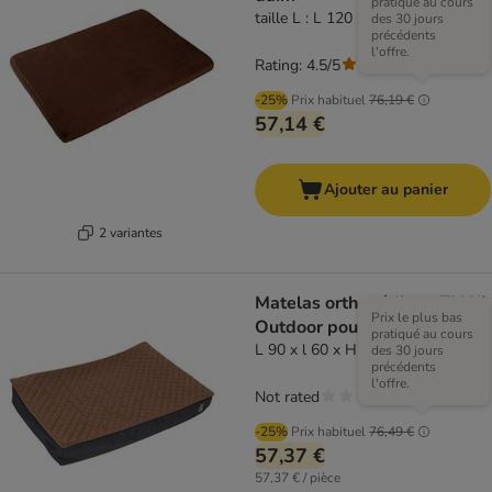
pratiqué au cours
taille L : L 120 x l 90 x H 6 cm
des 30 jours
précédents
l'offre.
Rating: 4.5/5
(
27
)
-25%
Prix habituel
76,19 €
57,14 €
Ajouter au panier
2 variantes
Matelas orthopédique TIAKI
Prix le plus bas
Outdoor pour chien
pratiqué au cours
L 90 x l 60 x H 15 cm
des 30 jours
précédents
l'offre.
Not rated
-25%
Prix habituel
76,49 €
57,37 €
57,37 € / pièce