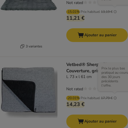
Not rated
-15.01%
Prix habituel
13,19 €
11,21 €
Ajouter au panier
3 variantes
Vetbed® Sherpa Fleece
Prix le plus bas
Couverture, grise
pratiqué au cours
L 73 x l 61 cm
des 30 jours
précédents
l'offre.
Not rated
-20.01%
Prix habituel
17,79 €
14,23 €
Ajouter au panier