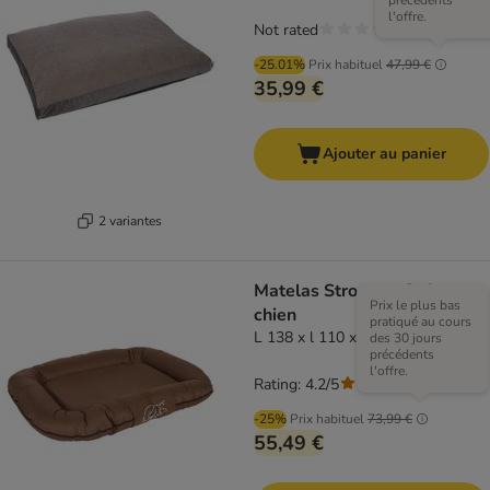
précédents
l'offre.
Not rated
-25.01%
Prix habituel
47,99 €
35,99 €
Ajouter au panier
2 variantes
Matelas Strong et Soft pour
Prix le plus bas
chien
pratiqué au cours
L 138 x l 110 x H 15 cm environ
des 30 jours
précédents
l'offre.
Rating: 4.2/5
(
15
)
-25%
Prix habituel
73,99 €
55,49 €