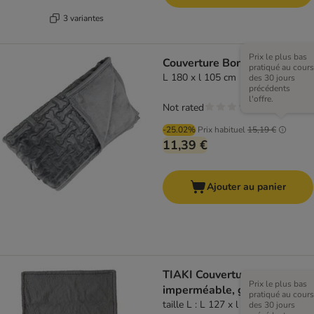
3 variantes
Prix le plus bas
Couverture Bones XXL
pratiqué au cours
L 180 x l 105 cm
des 30 jours
précédents
l'offre.
Not rated
-25.02%
Prix habituel
15,19 €
11,39 €
Ajouter au panier
TIAKI Couverture
Prix le plus bas
imperméable, grise
pratiqué au cours
taille L : L 127 x l 101 cm
des 30 jours