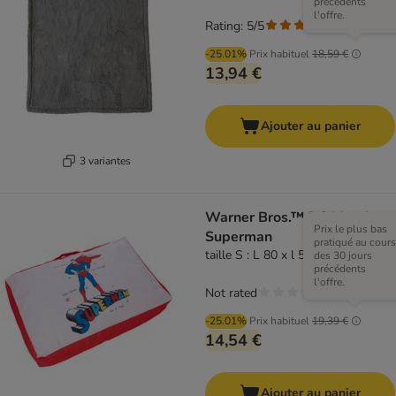
précédents
l'offre.
Rating: 5/5
(
1
)
-25.01%
Prix habituel
18,59 €
13,94 €
Ajouter au panier
3 variantes
Warner Bros.™ DC Matelas
Prix le plus bas
Superman
pratiqué au cours
taille S : L 80 x l 50 x H 15 cm
des 30 jours
précédents
l'offre.
Not rated
-25.01%
Prix habituel
19,39 €
14,54 €
Ajouter au panier