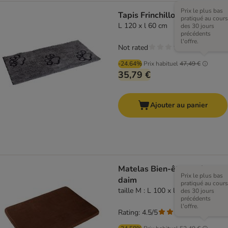
Prix le plus bas
Tapis Frinchillo, gris
pratiqué au cours
L 120 x l 60 cm
des 30 jours
précédents
l'offre.
Not rated
-24.64%
Prix habituel
47,49 €
35,79 €
Ajouter au panier
Matelas Bien-être en faux
Prix le plus bas
daim
pratiqué au cours
taille M : L 100 x l 70 x H 6 cm
des 30 jours
précédents
l'offre.
Rating: 4.5/5
(
27
)