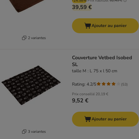
-24.58%
Prix habituel
52,49 €
39,59 €
Ajouter au panier
2 variantes
Couverture Vetbed Isobed
SL
taille M : L 75 x l 50 cm
Rating: 4.2/5
(
53
)
Prix conseillé
20,19 €
9,52 €
Ajouter au panier
3 variantes