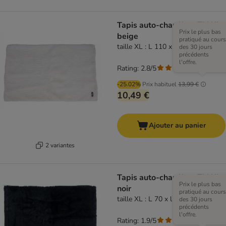
Tapis auto-chauffant TIAKI,
Prix le plus bas
beige
pratiqué au cours
taille XL : L 110 x l 70 cm
des 30 jours
précédents
l'offre.
Rating: 2.8/5
(
4
)
-25.02%
Prix habituel
13,99 €
10,49 €
Ajouter au panier
2 variantes
Tapis auto-chauffant TIAKI,
Prix le plus bas
noir
pratiqué au cours
taille XL : L 70 x l 110 cm
des 30 jours
précédents
l'offre.
Rating: 1.9/5
(
7
)