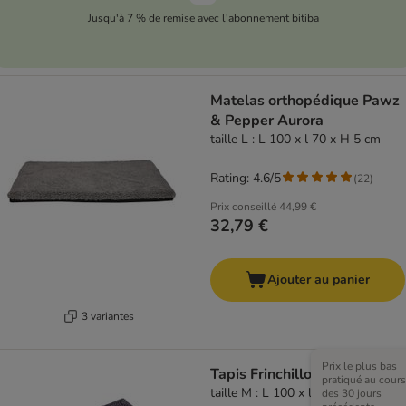
Jusqu'à 7 % de remise avec l'abonnement bitiba
Matelas orthopédique Pawz
& Pepper Aurora
taille L : L 100 x l 70 x H 5 cm
Rating: 4.6/5
(
22
)
Prix conseillé
44,99 €
32,79 €
Ajouter au panier
3 variantes
Prix le plus bas
Tapis Frinchillo
pratiqué au cours
taille M : L 100 x l 80 cm
des 30 jours