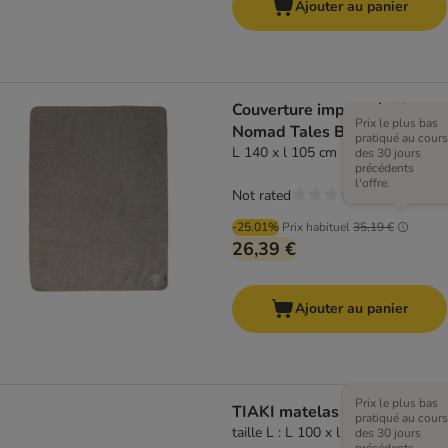
Ajouter au panier
Couverture imperméable
Prix le plus bas
Nomad Tales Blush taupe
pratiqué au cours
L 140 x l 105 cm
des 30 jours
précédents
l'offre.
Not rated
-25.01%
Prix habituel
35,19 €
26,39 €
Ajouter au panier
Prix le plus bas
TIAKI matelas Teddy, taupe
pratiqué au cours
taille L : L 100 x l 70 x H 10 cm
des 30 jours