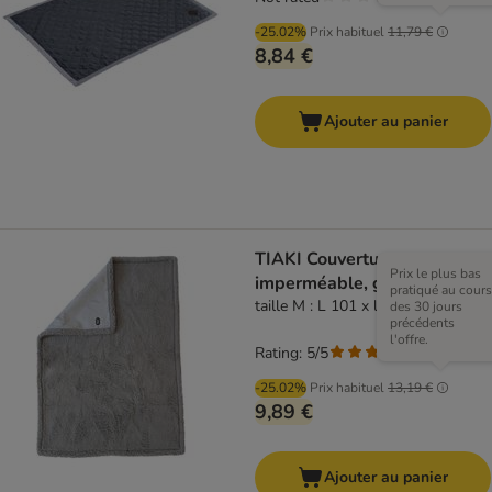
-25.02%
Prix habituel
11,79 €
8,84 €
Ajouter au panier
TIAKI Couverture
Prix le plus bas
imperméable, grise
pratiqué au cours
taille M : L 101 x l 73 cm
des 30 jours
précédents
l'offre.
Rating: 5/5
(
1
)
-25.02%
Prix habituel
13,19 €
9,89 €
Ajouter au panier