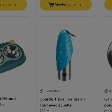
r au panier
Ajouter au panier
2 variantes
4 
t Hibou à
Gourde Trixie Friends on
Gam
le
Tour avec écuelle
pour
750 mL
capac