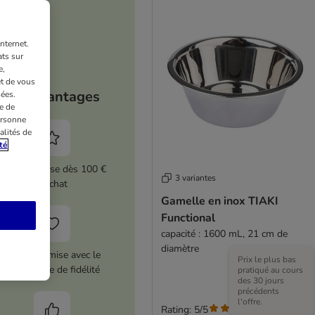
nternet.
ts sur
e,
et de vous
Vos avantages
ées.
e de
ersonne
alités de
té
5 % de remise dès 100 €
3 variantes
d'achat
Gamelle en inox TIAKI
Functional
capacité : 1600 mL, 21 cm de
diamètre
12 € de remise avec le
Prix le plus bas
programme de fidélité
pratiqué au cours
des 30 jours
précédents
l'offre.
Rating: 5/5
(
1
)