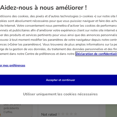
Aidez-nous à nous améliorer !
ilisons des cookies, des pixels et d'autres technologies (« cookies ») sur notre site I
okies sont absolument nécessaires pour que vous puissiez naviguer et faire des acha
site Internet. Votre consentement nous permettra d'activer les cookies de performanc
nnels et publicitaires afin d'améliorer votre expérience client sur notre site internet 
er des produits et services pertinents pour vous ainsi que des annonces personnalis
ouvez à tout moment modifier les paramètres de votre navigateur depuis notre centr
ences («Gérer les paramètres»). Vous trouverez de plus amples informations sur la p
rge de la gestion de vos données, du traitement des données personnelles et des fin
itement dans notre Centre de préférences et dans notre
Déclaration de confidentiali
er mes préférences
Gamelle en silicone Trixie
nox TIAKI
Slow Feed
Accepter et continuer
24 cm de diamètre
L, 11,5 cm de
Utiliser uniquement les cookies nécessaires
Prix le plus bas
pratiqué au cours
des 30 jours
précédents
l'offre.
Not rated
(
1
)