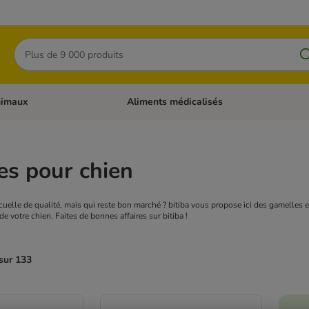
Rechercher
nimaux
Aliments médicalisés
 catégories: Chats
Dérouler les catégories: Autres animaux
es pour chien
elle de qualité, mais qui reste bon marché ? bitiba vous propose ici des gamelles en
de votre chien. Faites de bonnes affaires sur bitiba !
sur 133