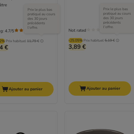
ètre
Prix le plus bas
Prix le plus bas
pratiqué au cours
pratiqué au cours
des 30 jours
des 30 jours
précédents
précédents
l'offre.
l'offre.
Not rated
g: 4.7/5
(
16
)
-25.05%
Prix habituel
5,19 €
02%
Prix habituel
11,79 €
3,89 €
4 €
Ajouter au panier
Ajouter au panier