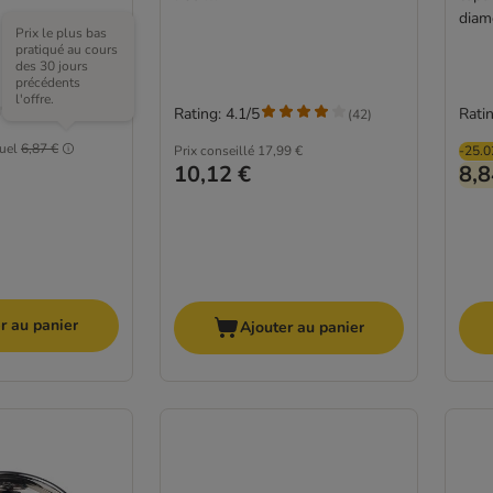
diam
Prix le plus bas
pratiqué au cours
des 30 jours
précédents
l'offre.
Rating: 4.1/5
Ratin
(
42
)
tuel
6,87 €
Prix conseillé
17,99 €
-25.
10,12 €
8,8
r au panier
Ajouter au panier