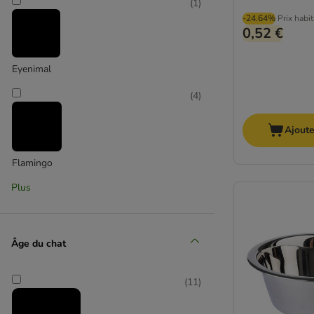
(
1
)
-24.64%
Prix habi
0,52 €
Eyenimal
(
4
)
Ajoute
Flamingo
Plus
(
1
)
Âge du chat
Here Sparky
(
11
)
(
4
)