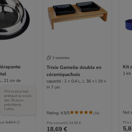
2 variantes
dérapante
Kit
Trixie Gamelle double en
tal
1 ki
céramique/bois
L, 21 cm de
capacité : 2 × 0,4 L, L 36 × l 19 ×
H 7 cm
Prix le plus bas
pratiqué au cours
des 30 jours
précédents
l'offre.
Not 
Rating: 4.5/5
(
36
)
tuel
5,69 €
Prix 
Prix conseillé
34,99 €
5,8
18,69 €