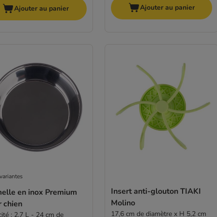
Ajouter au panier
Ajouter au panier
variantes
Insert anti-glouton TIAKI
elle en inox Premium
Molino
 chien
17,6 cm de diamètre x H 5,2 cm
ité : 2,7 L - 24 cm de