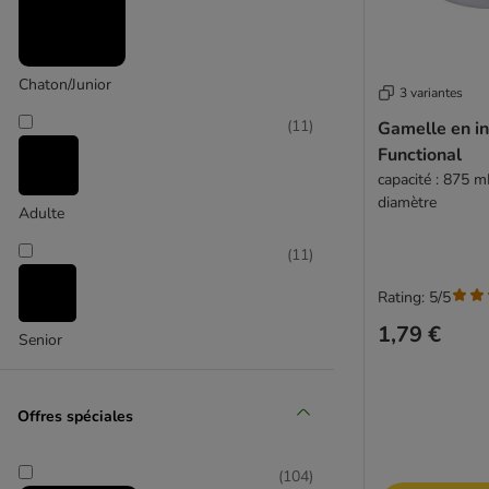
Hunter
Chaton/Junior
3 variantes
(
2
)
(
11
)
Gamelle en i
Functional
capacité : 875 m
diamètre
Adulte
Icepeak Pet
(
11
)
Rating: 5/5
1,79 €
Senior
Offres spéciales
(
104
)