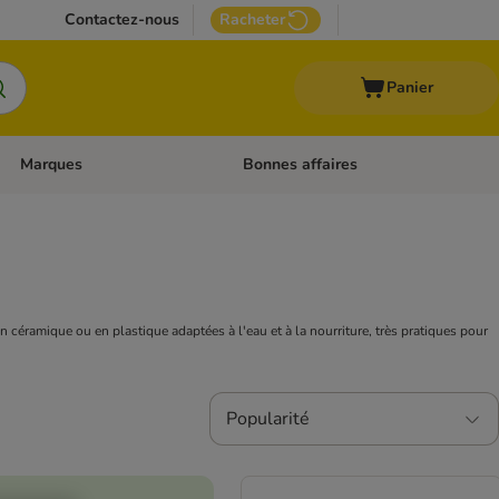
Contactez-nous
Racheter
Panier
Marques
Bonnes affaires
Dérouler les catégories: Aliments médicalisés
Dérouler les catégories: Marques
 céramique ou en plastique adaptées à l'eau et à la nourriture, très pratiques pour
Popularité