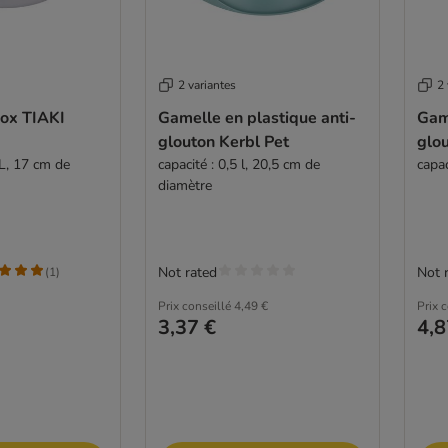
2 variantes
2 
nox TIAKI
Gamelle en plastique anti-
Game
glouton Kerbl Pet
glou
L, 17 cm de
capacité : 0,5 l, 20,5 cm de
capac
diamètre
Not rated
Not 
(
1
)
Prix conseillé
4,49 €
Prix 
3,37 €
4,8