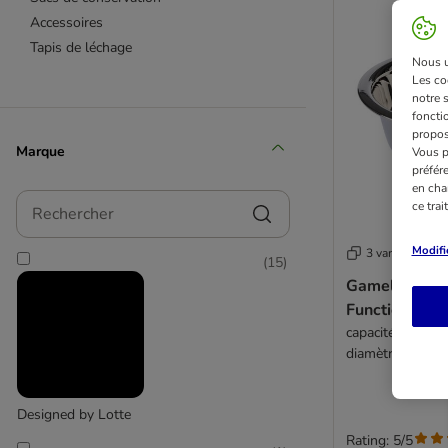
Accessoires
Tapis de léchage
Nous ut
Les co
notre 
fonctio
propos
Marque
Vous p
préfér
en cha
Rechercher
ce tra
Modifi
3 variantes
(
15
)
Gamelle en i
Functional
capacité : 240 m
diamètre
Designed by Lotte
Rating: 5/5