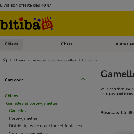
Livraison offerte dès 49 €*
Chiens
Chats
Autres a
Dérouler les catégories: Chiens
Dérouler les
Chiens
Gamelles et porte-gamelles
Gamelles
Gamell
Catégorie
Vous cherchez une écu
les repas quotidiens 
Chiens
Gamelles et porte-gamelles
Gamelles
Résultats 1 à 48 
Porte-gamelles
Distributeurs de nourriture et fontaines
Sacs de conservation