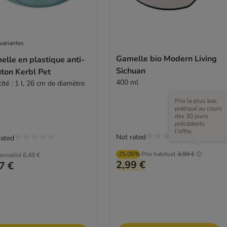
variantes
Gamelle bio Modern Living
lle en plastique anti-
Sichuan
ton Kerbl Pet
400 ml
ité : 1 l, 26 cm de diamètre
Prix le plus bas
pratiqué au cours
des 30 jours
précédents
l'offre.
Not rated
rated
-25.06%
Prix habituel
3,99 €
conseillé
6,49 €
2,99 €
7 €