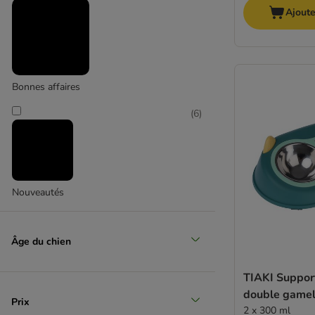
Ajoute
Bonnes affaires
(
6
)
Nouveautés
Âge du chien
TIAKI Suppor
double gamel
Prix
2 x 300 ml