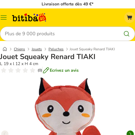
Livraison offerte dès 49 €*
Menu
Rechercher
Chiens
Jouets
Peluches
Jouet Squeaky Renard TIAKI
Jouet Squeaky Renard TIAKI
L 19 x l 12 x H 4 cm
Ecrivez un avis
(
0
)