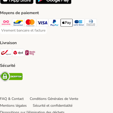
Moyens de paiement
Payconiq Payment Method
Bancontact Payment Method
Mastercard Payment Method
Visa Payment Method
Paypal Payment Method
Apple Pay Payment Method
Carte bleue Payment Met
Diners club Paym
Virement bancaire et facture
Virement bancaire et facture Payment Method
Livraison
Bpost Shipping Method
DPD Shipping Method
Mondial relay Shipping Method
Sécurité
Security
FAQ & Contact
Conditions Générales de Vente
Mentions légales
Sécurité et confidentialité
Dispositions sur l’élimination des déchets