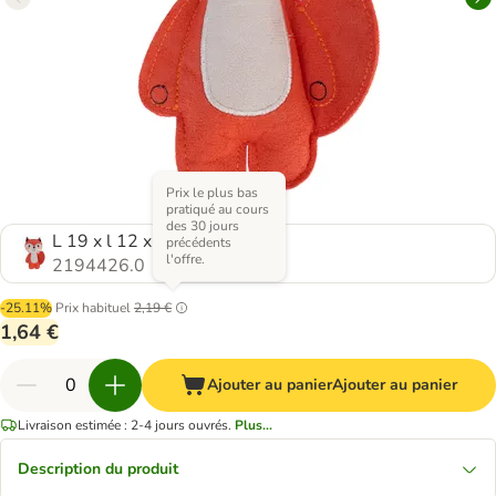
Prix le plus bas
pratiqué au cours
des 30 jours
L 19 x l 12 x H 4 cm
précédents
l'offre.
2194426.0
-25.11%
Prix habituel
2,19 €
1,64 €
Ajouter au panier
Ajouter au panier
Livraison estimée : 2-4 jours ouvrés.
Plus...
Description du produit