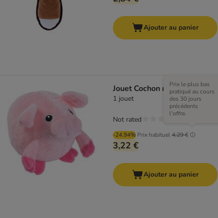
Ajouter au panier
Prix le plus bas
Jouet Cochon massant
pratiqué au cours
1 jouet
des 30 jours
précédents
l'offre.
Not rated
-24.94%
Prix habituel
4,29 €
3,22 €
Ajouter au panier