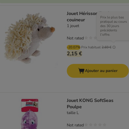
Jouet Hérisson Zotti avec
Prix le plus bas
couineur
pratiqué au cours
1 jouet
des 30 jours
précédents
l'offre.
Not rated
-20.07%
Prix habituel
2,69 €
2,15 €
Ajouter au panier
Jouet KONG SoftSeas
Poulpe
taille L
Not rated