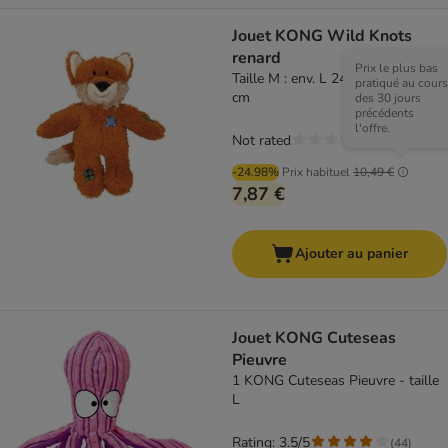
Jouet KONG Wild Knots
renard
Prix le plus bas
Taille M : env. L 24 x l 19 x h 8,9
pratiqué au cours
cm
des 30 jours
précédents
l'offre.
Not rated
-24.98%
Prix habituel
10,49 €
7,87 €
Ajouter au panier
Jouet KONG Cuteseas
Pieuvre
1 KONG Cuteseas Pieuvre - taille
L
Rating: 3.5/5
(
44
)