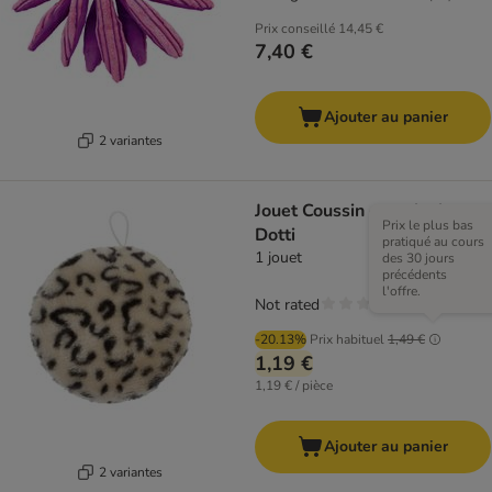
Prix conseillé
14,45 €
7,40 €
Ajouter au panier
2 variantes
Jouet Coussin en peluche
Prix le plus bas
Dotti
pratiqué au cours
1 jouet
des 30 jours
précédents
l'offre.
Not rated
-20.13%
Prix habituel
1,49 €
1,19 €
1,19 € / pièce
Ajouter au panier
2 variantes