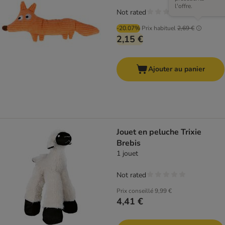
l'offre.
Not rated
-20.07%
Prix habituel
2,69 €
2,15 €
Ajouter au panier
Jouet en peluche Trixie
Brebis
1 jouet
Not rated
Prix conseillé
9,99 €
4,41 €