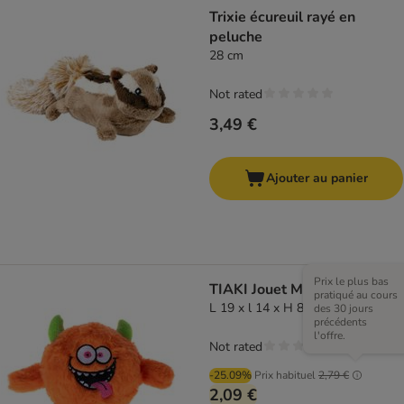
Trixie écureuil rayé en
peluche
28 cm
Not rated
3,49 €
Ajouter au panier
Prix le plus bas
TIAKI Jouet Monster Orange
pratiqué au cours
L 19 x l 14 x H 8 cm
des 30 jours
précédents
l'offre.
Not rated
-25.09%
Prix habituel
2,79 €
2,09 €