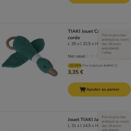
TIAKI Jouet Canard avec
Prix le plus bas
corde
pratiqué au cours
L 35 x l 32,5 x H 8 cm
des 30 jours
précédents
l'offre.
Not rated
-20.05%
Prix habituel
4,19 €
3,35 €
Ajouter au panier
Prix le plus bas
Jouet TIAKI James Corduroy
pratiqué au cours
L 31 x l 14,5 x H 5 cm
des 30 jours
précédents