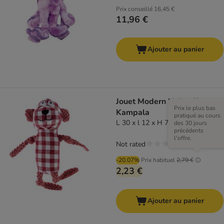
Prix conseillé
16,45 €
11,96 €
Ajouter au panier
Jouet Modern Living Singe
Prix le plus bas
Kampala
pratiqué au cours
L 30 x l 12 x H 7 cm
des 30 jours
précédents
l'offre.
Not rated
-20.07%
Prix habituel
2,79 €
2,23 €
Ajouter au panier