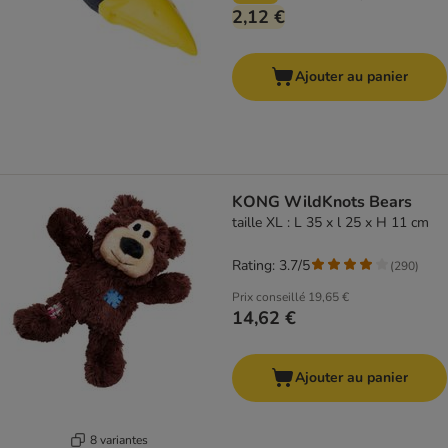
2,12 €
Ajouter au panier
KONG WildKnots Bears
taille XL : L 35 x l 25 x H 11 cm
Rating: 3.7/5
(
290
)
Prix conseillé
19,65 €
14,62 €
Ajouter au panier
8 variantes