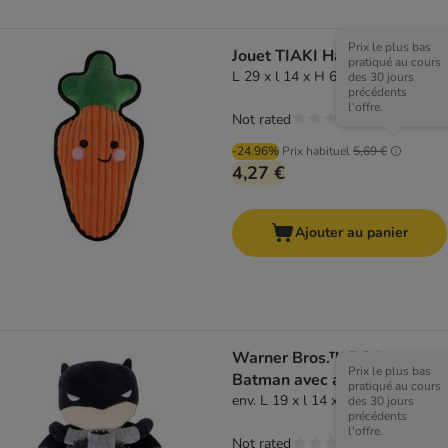
Prix le plus bas
Jouet TIAKI Happy Carrot
pratiqué au cours
L 29 x l 14 x H 6,5 cm
des 30 jours
précédents
l'offre.
Not rated
-24.96%
Prix habituel
5,69 €
4,27 €
Ajouter au panier
Warner Bros.™ DC Jouet
Prix le plus bas
Batman avec anneau
pratiqué au cours
env. L 19 x l 14 x H 5 cm
des 30 jours
précédents
l'offre.
Not rated