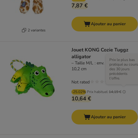
7,87 €
Ajouter au panier
2 variantes
Jouet KONG Cozie Tuggz
alligator
Prix le plus bas
– Taille M/L : env. L 38 x l 20,3 x h
pratiqué au cours
10,2 cm
des 30 jours
précédents
l'offre.
Not rated
-25.02%
Prix habituel
14,19 €
10,64 €
Ajouter au panier