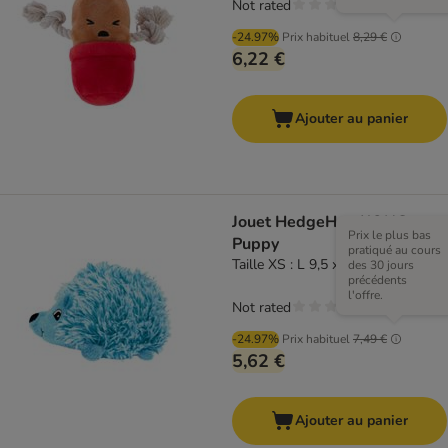
Not rated
-24.97%
Prix habituel
8,29 €
6,22 €
Ajouter au panier
Jouet HedgeHug KONG
Prix le plus bas
Puppy
pratiqué au cours
Taille XS : L 9,5 x l 5,5 x H 6 cm
des 30 jours
précédents
l'offre.
Not rated
-24.97%
Prix habituel
7,49 €
5,62 €
Ajouter au panier