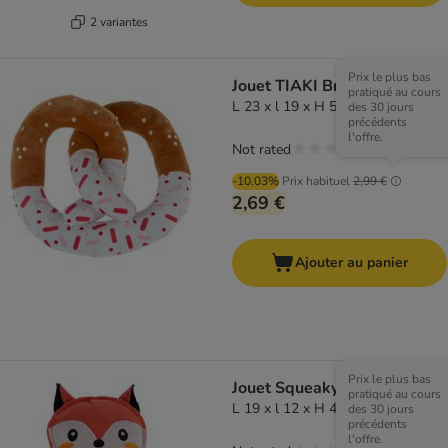
2 variantes
Prix le plus bas
Jouet TIAKI Bretzel
pratiqué au cours
L 23 x l 19 x H 5 cm
des 30 jours
précédents
l'offre.
Not rated
-10.03%
Prix habituel
2,99 €
2,69 €
Ajouter au panier
Prix le plus bas
Jouet Squeaky Renard TIAKI
pratiqué au cours
L 19 x l 12 x H 4 cm
des 30 jours
précédents
l'offre.