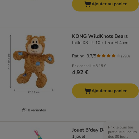
Ajouter au panier
KONG WildKnots Bears
taille XS : L 10 x l 5 x H 4 cm
Rating: 3.7/5
(
290
)
Prix conseillé
8,15 €
4,92 €
Ajouter au panier
8 variantes
Prix le plus bas
Jouet B'day Dog pour chien
pratiqué au cours
1 jouet
des 30 jours