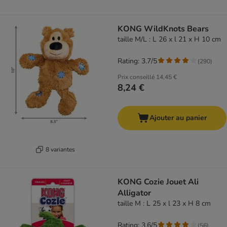
KONG WildKnots Bears
taille M/L : L 26 x l 21 x H 10 cm
Rating: 3.7/5
(
290
)
Prix conseillé
14,45 €
8,24 €
Ajouter au panier
8 variantes
KONG Cozie Jouet Ali
Alligator
taille M : L 25 x l 23 x H 8 cm
Rating: 3.6/5
(
56
)