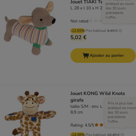
Jouet TIAKI Teckel Cooper
pratiqué au cours
L 28 x l 10 x H 23 cm
des 30 jours
précédents
l'offre.
Not rated
-22.65%
Prix habituel
6,49 €
5,02 €
Ajouter au panier
Jouet KONG Wild Knots
girafe
Prix le plus bas
taille S/M : env. L 24,1 x l 20,3 x h
pratiqué au cours
8,9 cm
des 30 jours
précédents
l'offre.
Rating: 4.5/5
(
2
)
-24.98%
Prix habituel
10,49 €