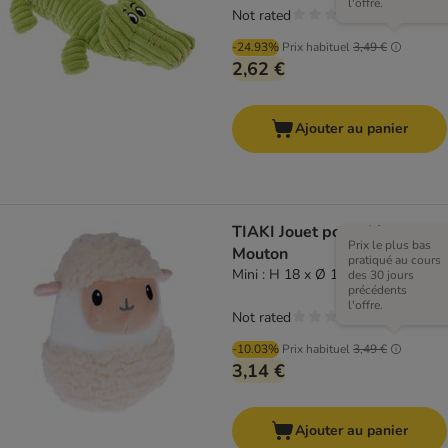
l'offre.
Not rated
-24.93%
Prix habituel
3,49 €
2,62 €
Ajouter au panier
TIAKI Jouet pour chien
Prix le plus bas
Mouton
pratiqué au cours
Mini : H 18 x Ø 15 cm
des 30 jours
précédents
l'offre.
Not rated
-10.03%
Prix habituel
3,49 €
3,14 €
Ajouter au panier