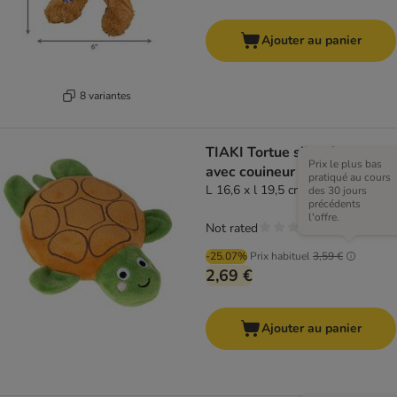
Ajouter au panier
8 variantes
TIAKI Tortue silencieuse
Prix le plus bas
avec couineur
pratiqué au cours
L 16,6 x l 19,5 cm
des 30 jours
précédents
l'offre.
Not rated
-25.07%
Prix habituel
3,59 €
2,69 €
Ajouter au panier