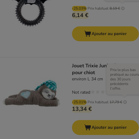
-25.03%
Prix habituel
8,19 €
6,14 €
Ajouter au panier
Jouet Trixie Junior Paresseux
Prix le plus bas
pour chiot
pratiqué au cours
environ L 34 cm
des 30 jours
précédents
l'offre.
Not rated
-25.01%
Prix habituel
17,79 €
13,34 €
Ajouter au panier