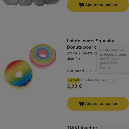
Ajouter au panier
Lot de jouets Squeaky
Donuts pour chien
Prix le plus bas
lot de 2 jouets de 14 cm de
pratiqué au cours
diamètre
des 30 jours
précédents
l'offre.
Not rated
-24.94%
Prix habituel
4,29 €
3,22 €
Ajouter au panier
TIAKI Jouet pour chiens