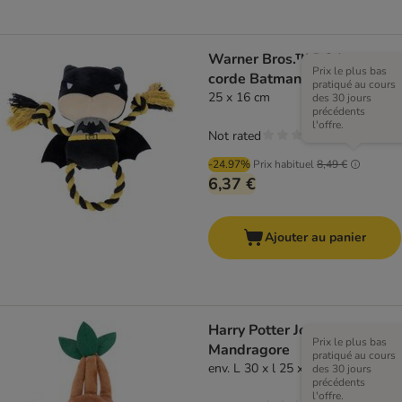
Warner Bros.™ DC Jouet en
Prix le plus bas
corde Batman pour chiens
pratiqué au cours
25 x 16 cm
des 30 jours
précédents
l'offre.
Not rated
-24.97%
Prix habituel
8,49 €
6,37 €
Ajouter au panier
Harry Potter Jouet
Prix le plus bas
Mandragore
pratiqué au cours
env. L 30 x l 25 x H 7,5 cm
des 30 jours
précédents
l'offre.