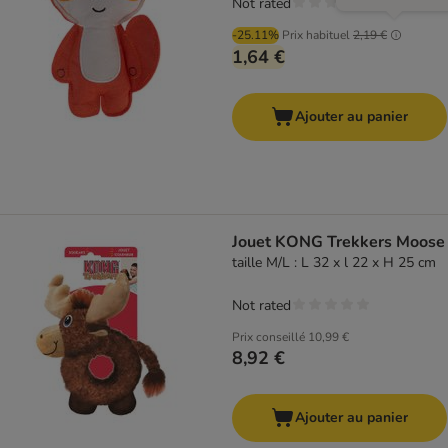
Not rated
-25.11%
Prix habituel
2,19 €
1,64 €
Ajouter au panier
Jouet KONG Trekkers Moose
taille M/L : L 32 x l 22 x H 25 cm
Not rated
Prix conseillé
10,99 €
8,92 €
Ajouter au panier