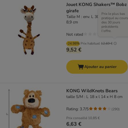
Jouet KONG Shakers™ Bobz
girafe
Prix le plus bas
Taille M : env. L 30,5 x l 15,9 x h
pratiqué au cours
8,9 cm
des 30 jours
précédents
l'offre.
Not rated
-24.98%
Prix habituel
12,69 €
9,52 €
Ajouter au panier
KONG WildKnots Bears
taille S/M : L 18 x l 14 x H 8 cm
Rating: 3.7/5
(
290
)
Prix conseillé
10,85 €
6,63 €