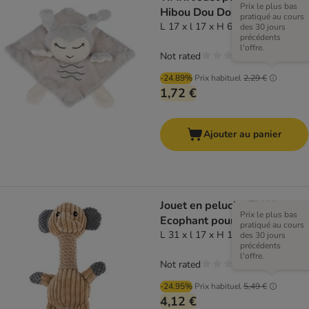
Prix le plus bas
Hibou Dou Dou
pratiqué au cours
L 17 x l 17 x H 6 cm
des 30 jours
précédents
l'offre.
Not rated
-24.89%
Prix habituel
2,29 €
1,72 €
Ajouter au panier
Jouet en peluche TIAKI
Prix le plus bas
Ecophant pour chien
pratiqué au cours
L 31 x l 17 x H 13 cm
des 30 jours
précédents
l'offre.
Not rated
-24.95%
Prix habituel
5,49 €
4,12 €