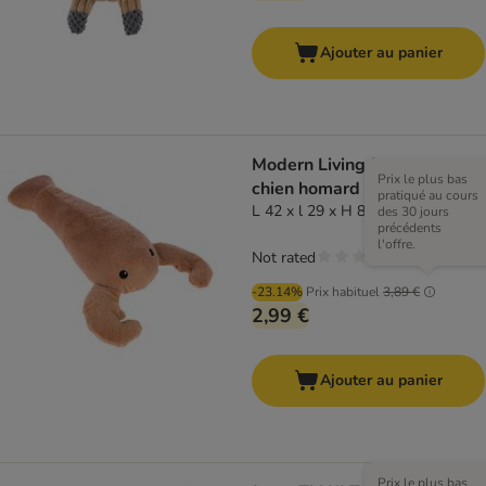
Ajouter au panier
Modern Living Jouet pour
Prix le plus bas
chien homard Praia
pratiqué au cours
L 42 x l 29 x H 8 cm
des 30 jours
précédents
l'offre.
Not rated
-23.14%
Prix habituel
3,89 €
2,99 €
Ajouter au panier
Prix le plus bas