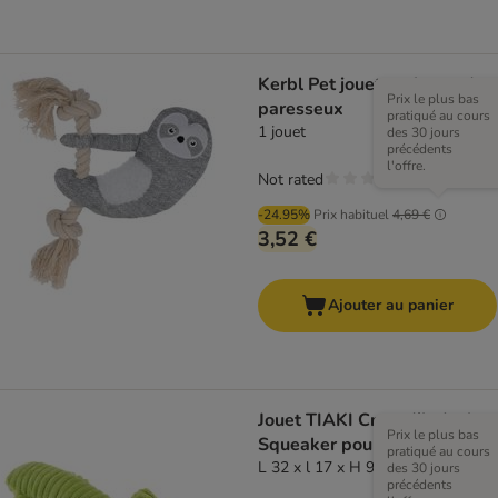
Kerbl Pet jouet en forme de
Prix le plus bas
paresseux
pratiqué au cours
1 jouet
des 30 jours
précédents
l'offre.
Not rated
-24.95%
Prix habituel
4,69 €
3,52 €
Ajouter au panier
Jouet TIAKI Crocodile Jack
Prix le plus bas
Squeaker pour chien
pratiqué au cours
L 32 x l 17 x H 9 cm
des 30 jours
précédents