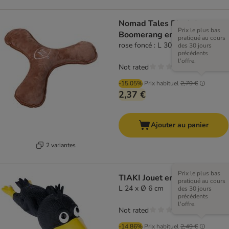
Nomad Tales Blush Jouet
Prix le plus bas
Boomerang en peluche
pratiqué au cours
rose foncé : L 30 x l 30 x H 5 cm
des 30 jours
précédents
l'offre.
Not rated
-15.05%
Prix habituel
2,79 €
2,37 €
Ajouter au panier
2 variantes
Prix le plus bas
TIAKI Jouet en latex Ramiro
pratiqué au cours
L 24 x Ø 6 cm
des 30 jours
précédents
l'offre.
Not rated
-14.86%
Prix habituel
2,49 €