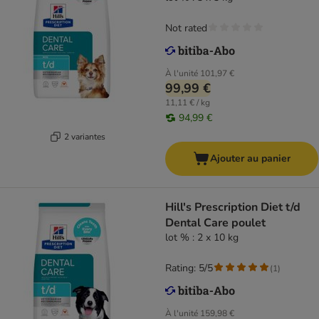
Not rated
À l'unité
101,97 €
99,99 €
11,11 € / kg
94,99 €
2 variantes
Ajouter au panier
Hill's Prescription Diet t/d
Dental Care poulet
lot % : 2 x 10 kg
Rating: 5/5
(
1
)
À l'unité
159,98 €