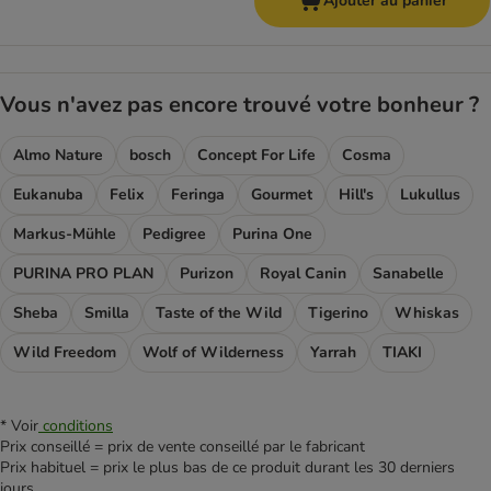
Ajouter au panier
Vous n'avez pas encore trouvé votre bonheur ?
Almo Nature
bosch
Concept For Life
Cosma
Eukanuba
Felix
Feringa
Gourmet
Hill's
Lukullus
Markus-Mühle
Pedigree
Purina One
PURINA PRO PLAN
Purizon
Royal Canin
Sanabelle
Sheba
Smilla
Taste of the Wild
Tigerino
Whiskas
Wild Freedom
Wolf of Wilderness
Yarrah
TIAKI
* Voir
conditions
Prix conseillé = prix de vente conseillé par le fabricant
Prix habituel = prix le plus bas de ce produit durant les 30 derniers
jours