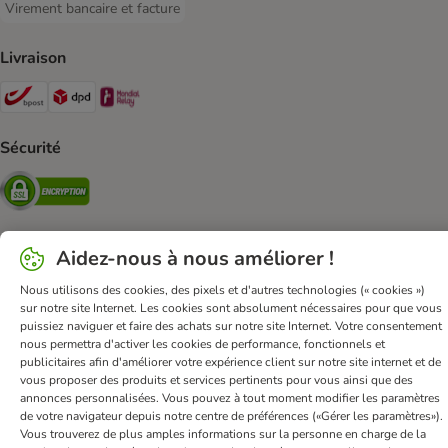
Virement bancaire et facture
Virement bancaire et facture Payment Method
Livraison
Bpost Shipping Method
DPD Shipping Method
Mondial relay Shipping Method
Sécurité
Security
Aidez-nous à nous améliorer !
FAQ & Contact
Conditions Générales de Vente
Nous utilisons des cookies, des pixels et d'autres technologies (« cookies »)
Mentions légales
Sécurité et confidentialité
sur notre site Internet. Les cookies sont absolument nécessaires pour que vous
puissiez naviguer et faire des achats sur notre site Internet. Votre consentement
Dispositions sur l’élimination des déchets
nous permettra d'activer les cookies de performance, fonctionnels et
Frais et délai de livraison
Modes de paiement
publicitaires afin d'améliorer votre expérience client sur notre site internet et de
vous proposer des produits et services pertinents pour vous ainsi que des
Renoncer au contrat ici
Programme de fidélité
annonces personnalisées. Vous pouvez à tout moment modifier les paramètres
Application mobile
Programme d'affiliation
de votre navigateur depuis notre centre de préférences («Gérer les paramètres»).
Vous trouverez de plus amples informations sur la personne en charge de la
Déclaration d'accessibilité