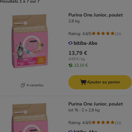
Résultats 1 à 7 sur 7
Purina One Junior, poulet
2,8 kg
Rating: 4.6/5
(
21
)
13,79 €
4,93 € / kg
13,10 €
Ajouter au panier
4 variantes
Purina One Junior, poulet
lot % : 2 x 2,8 kg
Rating: 4.6/5
(
21
)