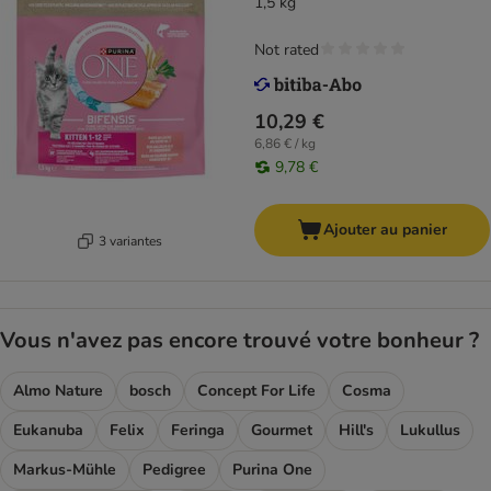
1,5 kg
Not rated
10,29 €
6,86 € / kg
9,78 €
Ajouter au panier
3 variantes
Vous n'avez pas encore trouvé votre bonheur ?
Almo Nature
bosch
Concept For Life
Cosma
Eukanuba
Felix
Feringa
Gourmet
Hill's
Lukullus
Markus-Mühle
Pedigree
Purina One