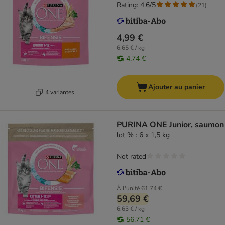
Rating: 4.6/5
(
21
)
4,99 €
6,65 € / kg
4,74 €
Ajouter au panier
4 variantes
PURINA ONE Junior, saumon
lot % : 6 x 1,5 kg
Not rated
À l'unité
61,74 €
59,69 €
6,63 € / kg
56,71 €