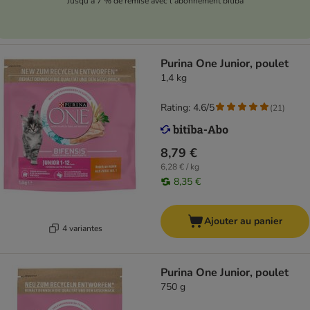
Jusqu'à 7 % de remise avec l'abonnement bitiba
Purina One Junior, poulet
1,4 kg
Rating: 4.6/5
(
21
)
8,79 €
6,28 € / kg
8,35 €
Ajouter au panier
4 variantes
Purina One Junior, poulet
750 g