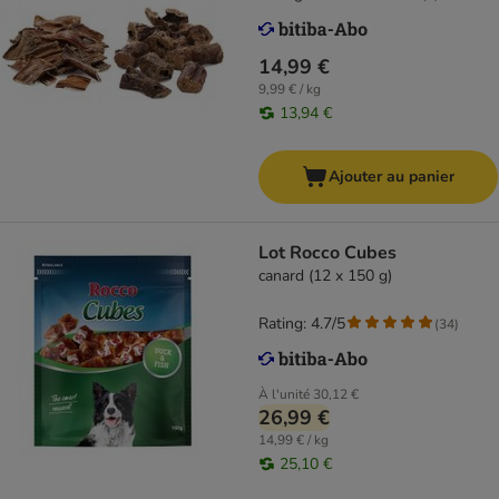
14,99 €
9,99 € / kg
13,94 €
Ajouter au panier
Lot Rocco Cubes
canard (12 x 150 g)
Rating: 4.7/5
(
34
)
À l'unité
30,12 €
26,99 €
14,99 € / kg
25,10 €