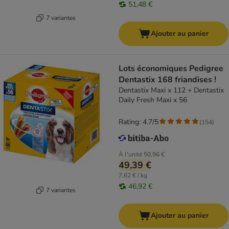
51,48 €
7 variantes
Ajouter au panier
Lots économiques Pedigree
Dentastix 168 friandises !
Dentastix Maxi x 112 + Dentastix
Daily Fresh Maxi x 56
Rating: 4.7/5
(
154
)
À l'unité
50,96 €
49,39 €
7,62 € / kg
46,92 €
7 variantes
Ajouter au panier