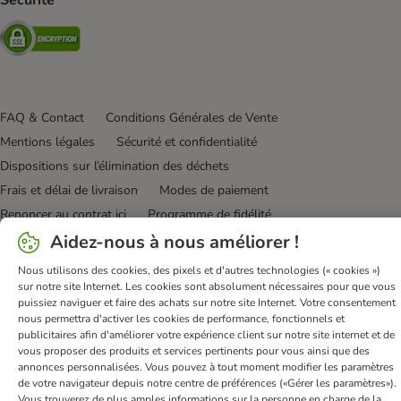
Sécurité
Security
FAQ & Contact
Conditions Générales de Vente
Mentions légales
Sécurité et confidentialité
Dispositions sur l’élimination des déchets
Frais et délai de livraison
Modes de paiement
Renoncer au contrat ici
Programme de fidélité
Aidez-nous à nous améliorer !
Application mobile
Programme d'affiliation
Déclaration d'accessibilité
Nous utilisons des cookies, des pixels et d'autres technologies (« cookies »)
sur notre site Internet. Les cookies sont absolument nécessaires pour que vous
bitiba GmbH
2026
puissiez naviguer et faire des achats sur notre site Internet. Votre consentement
nous permettra d'activer les cookies de performance, fonctionnels et
publicitaires afin d'améliorer votre expérience client sur notre site internet et de
vous proposer des produits et services pertinents pour vous ainsi que des
annonces personnalisées. Vous pouvez à tout moment modifier les paramètres
de votre navigateur depuis notre centre de préférences («Gérer les paramètres»).
Vous trouverez de plus amples informations sur la personne en charge de la