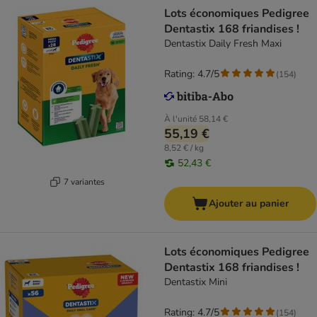
Lots économiques Pedigree
Dentastix 168 friandises !
Dentastix Daily Fresh Maxi
Rating: 4.7/5
(
154
)
À l'unité
58,14 €
55,19 €
8,52 € / kg
52,43 €
7 variantes
Ajouter au panier
Lots économiques Pedigree
Dentastix 168 friandises !
Dentastix Mini
Rating: 4.7/5
(
154
)