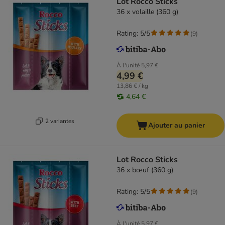
Lot Rocco Sticks
36 x volaille (360 g)
Rating: 5/5
(
9
)
À l'unité
5,97 €
4,99 €
13,86 € / kg
4,64 €
2 variantes
Ajouter au panier
Lot Rocco Sticks
36 x bœuf (360 g)
Rating: 5/5
(
9
)
À l'unité
5,97 €