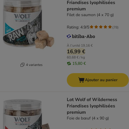
Friandises lyophilisées
premium
Filet de saumon (4 x 70 g)
Rating: 4.9/5
(
78
)
À l'unité
19,16 €
16,99 €
60,68 € / kg
15,80 €
4 variantes
Ajouter au panier
Lot Wolf of Wilderness
Friandises lyophilisées
premium
Foie de bœuf (4 x 90 g)