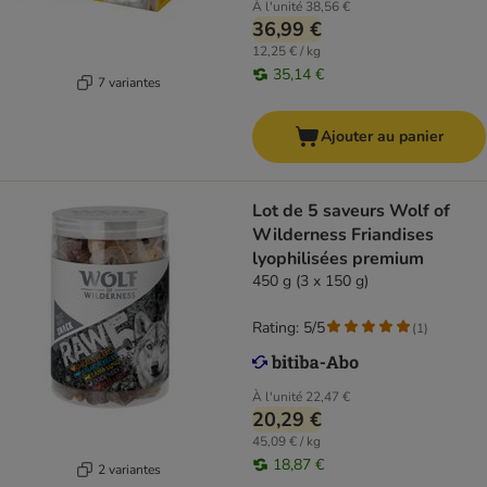
À l'unité
38,56 €
36,99 €
12,25 € / kg
35,14 €
7 variantes
Ajouter au panier
Lot de 5 saveurs Wolf of
Wilderness Friandises
lyophilisées premium
450 g (3 x 150 g)
Rating: 5/5
(
1
)
À l'unité
22,47 €
20,29 €
45,09 € / kg
18,87 €
2 variantes