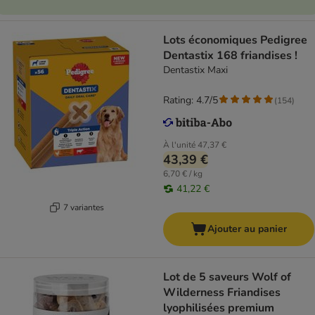
Lots économiques Pedigree
Dentastix 168 friandises !
Dentastix Maxi
Rating: 4.7/5
(
154
)
À l'unité
47,37 €
43,39 €
6,70 € / kg
41,22 €
7 variantes
Ajouter au panier
Lot de 5 saveurs Wolf of
Wilderness Friandises
lyophilisées premium