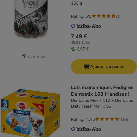
150 g
Rating: 5/5
(
1
)
7,49 €
49,93 € / kg
6,97 €
2 variantes
Ajouter au panier
Lots économiques Pedigree
Dentastix 168 friandises !
Dentastix Mini x 112 + Dentastix
Daily Fresh Mini x 56
Rating: 4.7/5
(
154
)