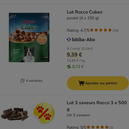
Lot Rocco Cubes
poulet (4 x 150 g)
Rating: 4.7/5
(
34
)
À l'unité
10,04 €
9,39 €
15,65 € / kg
8,73 €
4 variantes
Ajouter au panier
Lot 3 saveurs Rocco 3 x 500
g
lot 3 saveurs
Rating: 5/5
(
3
)