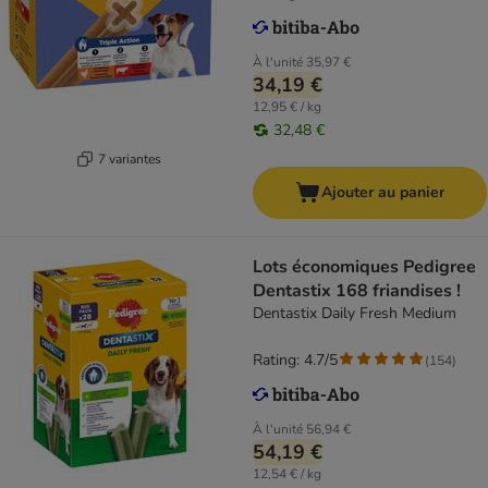
À l'unité
35,97 €
34,19 €
12,95 € / kg
32,48 €
7 variantes
Ajouter au panier
Lots économiques Pedigree
Dentastix 168 friandises !
Dentastix Daily Fresh Medium
Rating: 4.7/5
(
154
)
À l'unité
56,94 €
54,19 €
12,54 € / kg