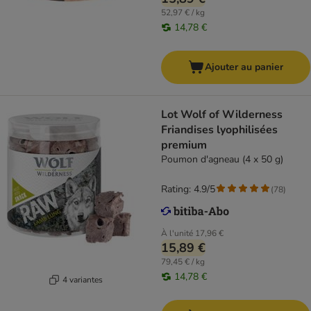
52,97 € / kg
14,78 €
Ajouter au panier
Lot Wolf of Wilderness
Friandises lyophilisées
premium
Poumon d'agneau (4 x 50 g)
Rating: 4.9/5
(
78
)
À l'unité
17,96 €
15,89 €
79,45 € / kg
14,78 €
4 variantes