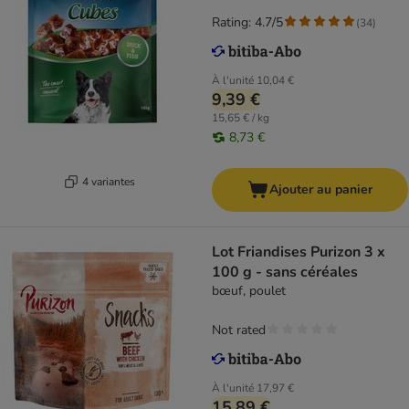
Rating: 4.7/5
(
34
)
À l'unité
10,04 €
9,39 €
15,65 € / kg
8,73 €
4 variantes
Ajouter au panier
Lot Friandises Purizon 3 x
100 g - sans céréales
bœuf, poulet
Not rated
À l'unité
17,97 €
15,89 €