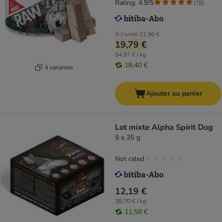
Rating: 4.9/5
(
78
)
À l'unité
21,96 €
19,79 €
54,97 € / kg
18,40 €
4 variantes
Ajouter au panier
Lot mixte Alpha Spirit Dog
9 x 35 g
Not rated
12,19 €
38,70 € / kg
11,58 €