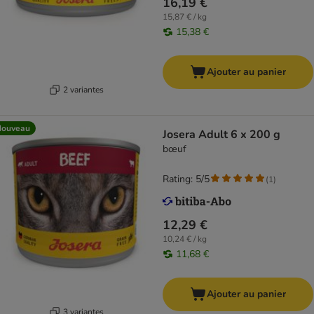
16,19 €
15,87 € / kg
15,38 €
Ajouter au panier
2 variantes
Nouveau
Josera Adult 6 x 200 g
bœuf
Rating: 5/5
(
1
)
12,29 €
10,24 € / kg
11,68 €
Ajouter au panier
3 variantes