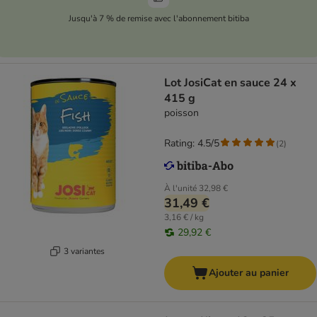
Jusqu'à 7 % de remise avec l'abonnement bitiba
Lot JosiCat en sauce 24 x
415 g
poisson
Rating: 4.5/5
(
2
)
À l'unité
32,98 €
31,49 €
3,16 € / kg
29,92 €
3 variantes
Ajouter au panier