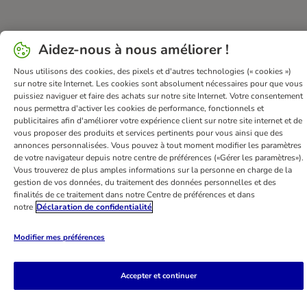
FAQ & Contact
Conditions Générales de Vente
Aidez-nous à nous améliorer !
Mentions légales
Sécurité et confidentialité
Nous utilisons des cookies, des pixels et d'autres technologies (« cookies »)
Dispositions sur l’élimination des déchets
sur notre site Internet. Les cookies sont absolument nécessaires pour que vous
Frais et délai de livraison
Modes de paiement
puissiez naviguer et faire des achats sur notre site Internet. Votre consentement
nous permettra d'activer les cookies de performance, fonctionnels et
Renoncer au contrat ici
Programme de fidélité
publicitaires afin d'améliorer votre expérience client sur notre site internet et de
Application mobile
Programme d'affiliation
vous proposer des produits et services pertinents pour vous ainsi que des
annonces personnalisées. Vous pouvez à tout moment modifier les paramètres
Déclaration d'accessibilité
de votre navigateur depuis notre centre de préférences («Gérer les paramètres»).
Vous trouverez de plus amples informations sur la personne en charge de la
bitiba GmbH
2026
gestion de vos données, du traitement des données personnelles et des
finalités de ce traitement dans notre Centre de préférences et dans
notre
Déclaration de confidentialité
Modifier mes préférences
Accepter et continuer