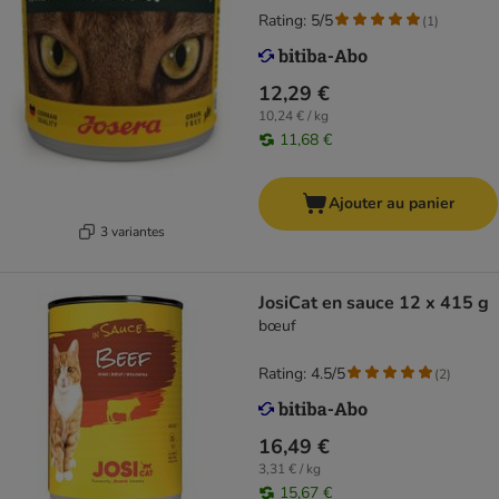
Rating: 5/5
(
1
)
12,29 €
10,24 € / kg
11,68 €
Ajouter au panier
3 variantes
JosiCat en sauce 12 x 415 g
bœuf
Rating: 4.5/5
(
2
)
16,49 €
3,31 € / kg
15,67 €