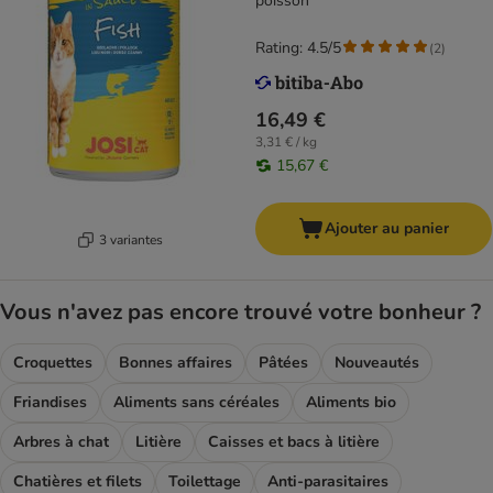
poisson
Rating: 4.5/5
(
2
)
16,49 €
3,31 € / kg
15,67 €
Ajouter au panier
3 variantes
Vous n'avez pas encore trouvé votre bonheur ?
Croquettes
Bonnes affaires
Pâtées
Nouveautés
Friandises
Aliments sans céréales
Aliments bio
Arbres à chat
Litière
Caisses et bacs à litière
Chatières et filets
Toilettage
Anti-parasitaires