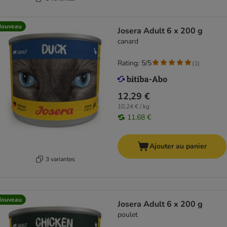
Nouveau
Josera Adult 6 x 200 g
canard
Rating: 5/5
(
1
)
12,29 €
10,24 € / kg
11,68 €
Ajouter au panier
3 variantes
Nouveau
Josera Adult 6 x 200 g
poulet