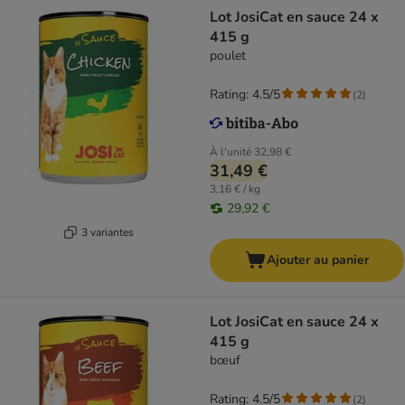
Lot JosiCat en sauce 24 x
415 g
poulet
Rating: 4.5/5
(
2
)
À l'unité
32,98 €
31,49 €
3,16 € / kg
29,92 €
3 variantes
Ajouter au panier
Lot JosiCat en sauce 24 x
415 g
bœuf
Rating: 4.5/5
(
2
)