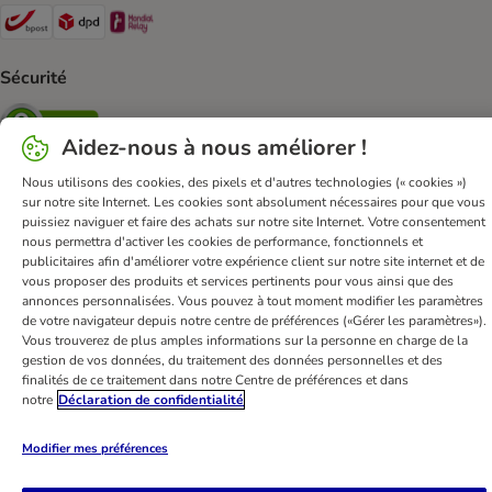
Bpost Shipping Method
DPD Shipping Method
Mondial relay Shipping Method
Sécurité
Security
Aidez-nous à nous améliorer !
Nous utilisons des cookies, des pixels et d'autres technologies (« cookies »)
sur notre site Internet. Les cookies sont absolument nécessaires pour que vous
FAQ & Contact
Conditions Générales de Vente
puissiez naviguer et faire des achats sur notre site Internet. Votre consentement
nous permettra d'activer les cookies de performance, fonctionnels et
Mentions légales
Sécurité et confidentialité
publicitaires afin d'améliorer votre expérience client sur notre site internet et de
Dispositions sur l’élimination des déchets
vous proposer des produits et services pertinents pour vous ainsi que des
annonces personnalisées. Vous pouvez à tout moment modifier les paramètres
Frais et délai de livraison
Modes de paiement
de votre navigateur depuis notre centre de préférences («Gérer les paramètres»).
Renoncer au contrat ici
Programme de fidélité
Vous trouverez de plus amples informations sur la personne en charge de la
gestion de vos données, du traitement des données personnelles et des
Application mobile
Programme d'affiliation
finalités de ce traitement dans notre Centre de préférences et dans
Déclaration d'accessibilité
notre
Déclaration de confidentialité
bitiba GmbH
2026
Modifier mes préférences