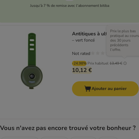
Jusqu'à 7 % de remise avec l'abonnement bitiba
Prix le plus bas
Antitiques à ultrasons kooa
pratiqué au cours
– vert foncé
des 30 jours
précédents
l'offre.
Not rated
-24.98%
Prix habituel
13,49 €
10,12 €
Ajouter au panier
Vous n'avez pas encore trouvé votre bonheur ?