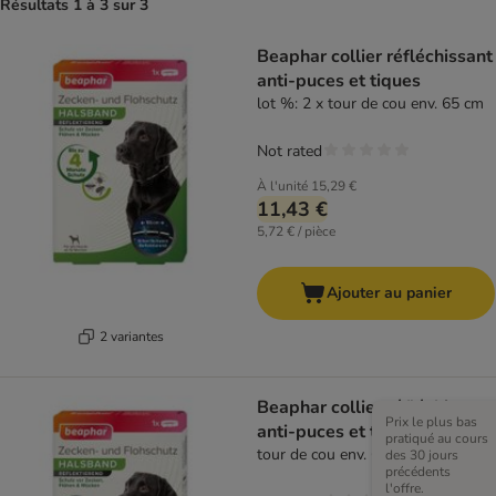
Résultats 1 à 3 sur 3
Beaphar collier réfléchissant
anti-puces et tiques
lot %: 2 x tour de cou env. 65 cm
Not rated
À l'unité
15,29 €
11,43 €
5,72 € / pièce
Ajouter au panier
2 variantes
Beaphar collier réfléchissant
Prix le plus bas
anti-puces et tiques
pratiqué au cours
tour de cou env. 65 cm
des 30 jours
précédents
l'offre.