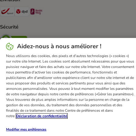
Bpost Shipping Method
DPD Shipping Method
Mondial relay Shipping Method
Sécurité
Security
Aidez-nous à nous améliorer !
Nous utilisons des cookies, des pixels et d'autres technologies (« cookies »)
sur notre site Internet. Les cookies sont absolument nécessaires pour que vous
FAQ & Contact
Conditions Générales de Vente
puissiez naviguer et faire des achats sur notre site Internet. Votre consentement
nous permettra d'activer les cookies de performance, fonctionnels et
Mentions légales
Sécurité et confidentialité
publicitaires afin d'améliorer votre expérience client sur notre site internet et de
Dispositions sur l’élimination des déchets
vous proposer des produits et services pertinents pour vous ainsi que des
annonces personnalisées. Vous pouvez à tout moment modifier les paramètres
Frais et délai de livraison
Modes de paiement
de votre navigateur depuis notre centre de préférences («Gérer les paramètres»).
Renoncer au contrat ici
Programme de fidélité
Vous trouverez de plus amples informations sur la personne en charge de la
gestion de vos données, du traitement des données personnelles et des
Application mobile
Programme d'affiliation
finalités de ce traitement dans notre Centre de préférences et dans
Déclaration d'accessibilité
notre
Déclaration de confidentialité
bitiba GmbH
2026
Modifier mes préférences